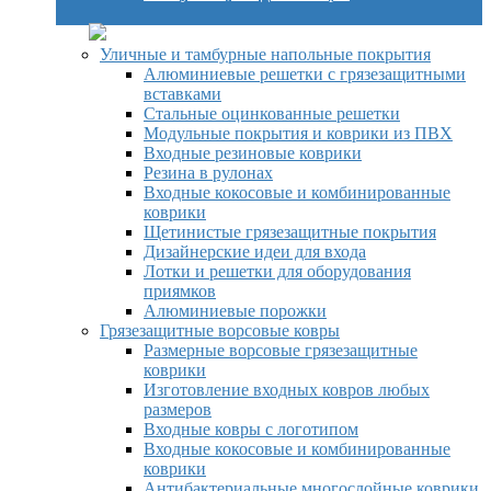
Уличные и тамбурные напольные покрытия
Алюминиевые решетки с грязезащитными
вставками
Стальные оцинкованные решетки
Модульные покрытия и коврики из ПВХ
Входные резиновые коврики
Резина в рулонах
Входные кокосовые и комбинированные
коврики
Щетинистые грязезащитные покрытия
Дизайнерские идеи для входа
Лотки и решетки для оборудования
приямков
Алюминиевые порожки
Грязезащитные ворсовые ковры
Размерные ворсовые грязезащитные
коврики
Изготовление входных ковров любых
размеров
Входные ковры с логотипом
Входные кокосовые и комбинированные
коврики
Антибактериальные многослойные коврики