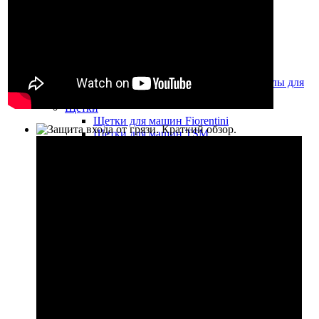
Насадки для моющих пылесосов
Шланги и рукоятки
Удлинительные трубки
Фильтры
Вакуумные моторы и помпы
Запчасти, аксессуары и расходные материалы для
поломоечных машин
Щётки
Щетки для машин Fiorentini
Щетки для машин TSM
Щетки для машин Cimel
Щетки для машин Factory Cat
Щетки для машин Duplex
Щетки для машин Lavor
Держатели ПАДов
ПАДы
Размывочные круги (пады) для
поломоечных машин
Размывочные круги (пады) для
дисковых(роторных) машин
ПАДы для машины EDGE
Алмазные полировочные ПАДы
Абразивная сетка
Наждачная бумага