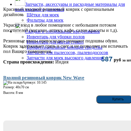
Запчасти, аксессуары и расходные материалы для
Красивый входной резиновый коврик с оригинальным
моек высокого давления
дизайном.
Щётки для моек
Фильтры для моек
Украсит вход в любое помещение с небольшим потоком
посетителей (магазин, аптеку, кафе, салон красоты и т.д).
Скидки и специальные предложения
Инвентарь для уборки полов
Резиновые шипы превосходно очищают подошвы обуви.
Инвентарь для мытья стекол
Коврик задерживает грязь и снег и не позволяет им испачкать
Профессиональные моющие средства
пол Вашего помещения.
Запчасти для пылесосов, пылеводососов
587
Запчасти для моек высокого давления
руб
за шт
Страна происхождения:
Индия
Входной резиновый коврик New Wave
Артикул: 10.145
Размер: 40х70 см
Высота: 8 мм