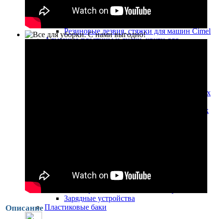
Резиновые лезвия, стяжки
Резиновые лезвия, стяжки для машин
Fiorentini
Резиновые лезвия, стяжки для машин Cimel
Алмазные пластины и диски, круги для
полировки и шлифовки полов из камня
Диски для обработки бетонных полов
Алмазные полировальные диски
Алмазные пластины для обработки
мраморных полов
Алмазные диски для обработки мраморных
полов
Алмазные диски для обработки гранитных
полов
Аккумуляторы, зарядные устройства
Тяговые 12 В батареи с жидким
электролитом
Тяговые 6 В батареи с жидким
электролитом
Литий-ионные аккумуляторные батареи
Необслуживаемые тяговые батареи 12В
Необслуживаемые тяговые батареи 6В
Зарядные устройства
Пластиковые баки
Описание