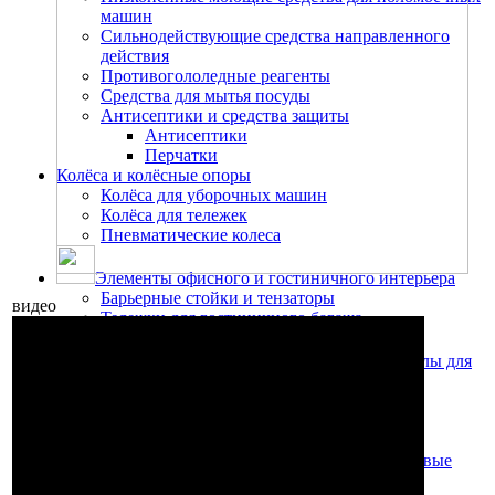
машин
Сильнодействующие средства направленного
действия
Противогололедные реагенты
Средства для мытья посуды
Антисептики и средства защиты
Антисептики
Перчатки
Колёса и колёсные опоры
Колёса для уборочных машин
Колёса для тележек
Пневматические колеса
Элементы офисного и гостиничного интерьера
Барьерные стойки и тензаторы
видео
Тележки для гостиничного багажа
Запчасти, аксессуары и расходные материалы для
пылесосов, пылеводососов
Мешки для пылесосов
Насадки, щётки, резиновые лезвия
Насадки для сухой уборки
Насадки для сбора жидкости, резиновые
лезвия