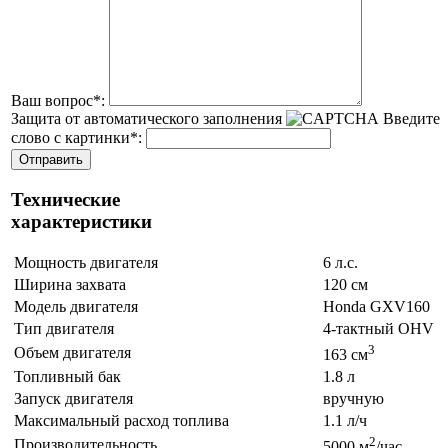
Ваш вопрос
*
:
Защита от автоматического заполнения
Введите
слово с картинки
*
:
Технические
характеристики
Мощность двигателя
6 л.с.
Ширина захвата
120 см
Модель двигателя
Honda GXV160
Тип двигателя
4-тактный OHV
3
Объем двигателя
163 см
Топливный бак
1.8 л
Запуск двигателя
вручную
Максимальный расход топлива
1.1 л/ч
2
Производительность
5000 м
/час