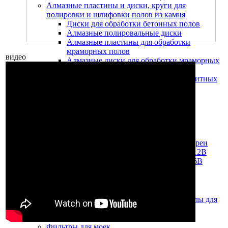
Алмазные пластины и диски, круги для
полировки и шлифовки полов из камня
Диски для обработки бетонных полов
Алмазные полировальные диски
Алмазные пластины для обработки
мраморных полов
видео
Алмазные диски для обработки мраморных
полов
Алмазные диски для обработки гранитных
полов
Аккумуляторы, зарядные устройства
Тяговые 12 В батареи с жидким
электролитом
Тяговые 6 В батареи с жидким
электролитом
Литий-ионные аккумуляторные батареи
Необслуживаемые тяговые батареи 12В
Необслуживаемые тяговые батареи 6В
Зарядные устройства
Пластиковые баки
Запчасти, аксессуары и расходные материалы для
моек высокого давления
Щётки для моек
Фильтры для моек