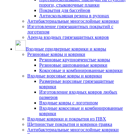
пороги, стыковочные планки
Покрытия для бассейнов
Антискользящая резина в рулонах
Антибактериальные многослойные коврики
Изготовление грязезащитных покрытий с
логотипом
Аренда входных грязезащитных ковров
Входные придверные коврики и ковры
Резиновые ковры и коврики
Резиновые крупноячеистые ковры
Резиновые шипованные коврики
Кокосовые и комбинированные коврики
Входные ворсовые ковры и коврики
Размерные ворсовые грязезащитные
коврики
Изготовление входных ковров любых
размеров
Входные ковры с логотипом
Входные кокосовые и комбинированные
коврики
Входные коврики и покрытия из ПВХ
Щетинистые покрытия и коврики-травка
Антибактериальные многослойные коврики