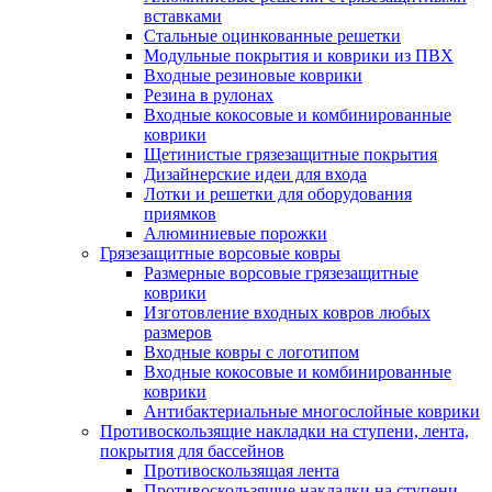
вставками
Стальные оцинкованные решетки
Модульные покрытия и коврики из ПВХ
Входные резиновые коврики
Резина в рулонах
Входные кокосовые и комбинированные
коврики
Щетинистые грязезащитные покрытия
Дизайнерские идеи для входа
Лотки и решетки для оборудования
приямков
Алюминиевые порожки
Грязезащитные ворсовые ковры
Размерные ворсовые грязезащитные
коврики
Изготовление входных ковров любых
размеров
Входные ковры с логотипом
Входные кокосовые и комбинированные
коврики
Антибактериальные многослойные коврики
Противоскользящие накладки на ступени, лента,
покрытия для бассейнов
Противоскользящая лента
Противоскользящие накладки на ступени,