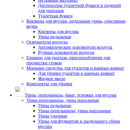
Нетканый материал
Диспенсеры туалетной бумаги и сидений
для унитазов
Туалетная бумага
Корзины для мусора, педальные урны, сенсорные
ведра
Корзины для мусора
Урны педальные
Освежители воздуха
Автоматические освежители воздуха
Ручные освежители воздуха
Ершики для унитаза, приспособления для
прочистки стоков
Моющие средства для туалетов и ванных комнат
Для уборки туалетов и ванных комнат
Жидкое мыло
Комплекты для уборки
Урны, пепельницы, баки, тележки для мусора
Урны-пепельницы, урны напольные
Урны педальные
Урны-пепельницы, урны напольные
Урны уличные
Урны для фудкортов и раздельного сбора
мусора