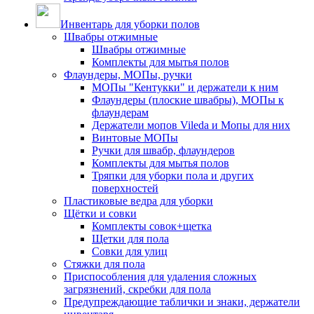
Инвентарь для уборки полов
Швабры отжимные
Швабры отжимные
Комплекты для мытья полов
Флаундеры, МОПы, ручки
МОПы "Кентукки" и держатели к ним
Флаундеры (плоские швабры), МОПы к
флаундерам
Держатели мопов Vileda и Мопы для них
Винтовые МОПы
Ручки для швабр, флаундеров
Комплекты для мытья полов
Тряпки для уборки пола и других
поверхностей
Пластиковые ведра для уборки
Щётки и совки
Комплекты совок+щетка
Щетки для пола
Совки для улиц
Стяжки для пола
Приспособления для удаления сложных
загрязнений, скребки для пола
Предупреждающие таблички и знаки, держатели