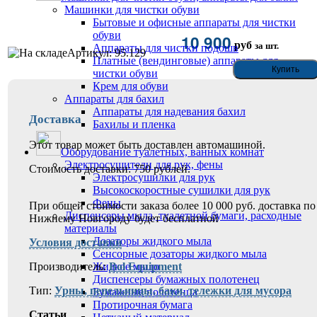
Машинки для чистки обуви
Бытовые и офисные аппараты для чистки
обуви
10 900
руб
за шт.
Аппараты для чистки подошв
Артикул: 95.129
Платные (вендинговые) аппараты для
чистки обуви
Крем для обуви
Аппараты для бахил
Аппараты для надевания бахил
Доставка
Бахилы и пленка
Этот товар может быть доставлен автомашиной.
Оборудование туалетных, ванных комнат
Электросушители для рук, фены
Стоимость доставки: 750 рублей.
Электросушилки для рук
Высокоскоростные сушилки для рук
Фены
При общей стоимости заказа более 10 000 руб. доставка по
Диспенсеры мыла, туалетной бумаги, расходные
Нижнему Новгороду будет бесплатной
материалы
Дозаторы жидкого мыла
Условия доставки
Сенсорные дозаторы жидкого мыла
Производитель:
Жидкое мыло
Bol Equipment
Диспенсеры бумажных полотенец
Тип:
Урны, пепельницы, баки, тележки для мусора
Бумажные полотенца
Протирочная бумага
Статьи