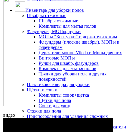
Инвентарь для уборки полов
Швабры отжимные
Швабры отжимные
Комплекты для мытья полов
Флаундеры, МОПы, ручки
МОПы "Кентукки" и держатели к ним
Флаундеры (плоские швабры), МОПы к
флаундерам
Держатели мопов Vileda и Мопы для них
Винтовые МОПы
Ручки для швабр, флаундеров
Комплекты для мытья полов
Тряпки для уборки пола и других
поверхностей
Пластиковые ведра для уборки
Щётки и совки
Комплекты совок+щетка
Щетки для пола
Совки для улиц
Стяжки для пола
видео
Приспособления для удаления сложных
загрязнений, скребки для пола
Предупреждающие таблички и знаки, держатели