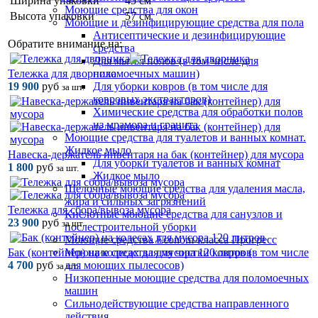
Ширина упаковки
45 см
Моющие средства для окон
Высота упаковки
57 см
Моющие и дезинфицирующие средства для пола
Антисептические и дезинфицирующие
Обратите внимание на:
средства
Для мытья полов (в том числе для
поломоечных машин)
Тележка для дворника
Для уборки ковров (в том числе для
19 900
руб
за шт.
ковровых экстракторов)
Химические средства для обработки полов
из мрамора и гранита
Моющие средства для туалетов и ванных комнат.
Жидкое мыло
Навеска-держатель инвентаря на бак (контейнер) для мусора
Для уборки туалетов и ванных комнат
1 800
руб
за шт.
Жидкое мыло
Щелочные моющие средства для удаления масла,
жира и сильных загрязнений
Тележка для сбора/вывоза мусора
Кислотные моющие средства для санузлов и
23 900
руб
за шт.
послестроительной уборки
Моющие средства Econom-класса Прогресс
Моющие средства для чистки ковров (в том числе
Бак (контейнер) на колесах для мусора 120 литров
для моющих пылесосов)
4 700
руб
за шт.
Низкопенные моющие средства для поломоечных
машин
Сильнодействующие средства направленного
действия