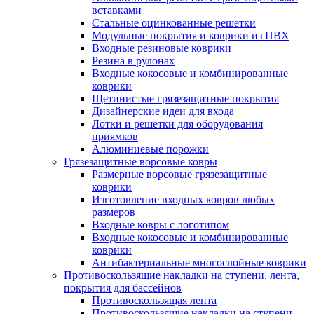
вставками
Стальные оцинкованные решетки
Модульные покрытия и коврики из ПВХ
Входные резиновые коврики
Резина в рулонах
Входные кокосовые и комбинированные
коврики
Щетинистые грязезащитные покрытия
Дизайнерские идеи для входа
Лотки и решетки для оборудования
приямков
Алюминиевые порожки
Грязезащитные ворсовые ковры
Размерные ворсовые грязезащитные
коврики
Изготовление входных ковров любых
размеров
Входные ковры с логотипом
Входные кокосовые и комбинированные
коврики
Антибактериальные многослойные коврики
Противоскользящие накладки на ступени, лента,
покрытия для бассейнов
Противоскользящая лента
Противоскользящие накладки на ступени,