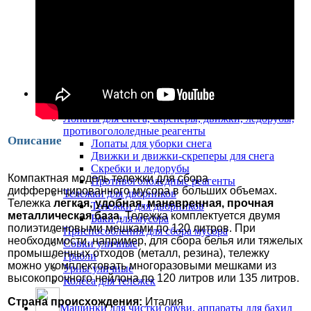
Тележки для комплексной уборки
Дополнительная комплектация
Пластиковые ведра для уборки
Дополнительная комплектация
Комплекты для мытья полов
Колёса для тележек
Инвентарь для уборки улиц
Метлы и щетки для уборки улиц
Лопаты для снега, скреперы, движки, ледорубы,
противогололедные реагенты
Описание
Лопаты для уборки снега
Движки и движки-скреперы для снега
Скребки и ледорубы
Компактная модель тележки для сбора
Противогололедные реагенты
дифференцированного мусора в больших объемах.
Тележки для дворников
Тележка
легкая, удобная, маневренная, прочная
Тележки для дворников
металлическая база.
Тележка комплектуется двумя
Баки для мусора
полиэтиленовыми мешками по 120 литров. При
Приспособления для сбора мусора
необходимости, например, для сбора белья или тяжелых
Совки уличные
промышленных отходов (металл, резина), тележку
Грабли
можно укомплектовать многоразовыми мешками из
Урны уличные
высокопрочного нейлона по 120 литров или 135 литров.
Колёса для тележек
Страна происхождения:
Италия
Машинки для чистки обуви, аппараты для бахил