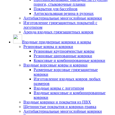
пороги, стыковочные планки
Покрытия для бассейнов
Антискользящая резина в рулонах
Антибактериальные многослойные коврики
Изготовление грязезащитных покрытий с
логотипом
Аренда входных грязезащитных ковров
Входные придверные коврики и ковры
Резиновые ковры и коврики
Резиновые крупноячеистые ковры
Резиновые шипованные коврики
Кокосовые и комбинированные коврики
Входные ворсовые ковры и коврики
Размерные ворсовые грязезащитные
коврики
Изготовление входных ковров любых
размеров
Входные ковры с логотипом
Входные кокосовые и комбинированные
коврики
Входные коврики и покрытия из ПВХ
Щетинистые покрытия и коврики-травка
Антибактериальные многослойные коврики