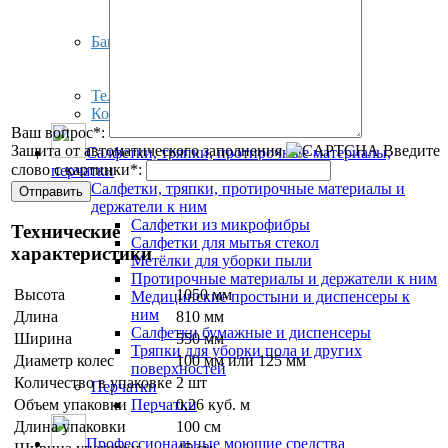
мусора
Корзины для мусора
Баки для мусора
Баки для мусора
Тележки для дворников
Тележки с мешками
Колёса для тележек
Ваш вопрос
*
:
Защита от автоматического заполнения
Введите
Салфетки, тряпки, протирочные материалы,
слово с картинки
*
:
перчатки
Салфетки, тряпки, протирочные материалы и
держатели к ним
Салфетки из микрофибры
Технические
Салфетки для мытья стекол
характеристики
Метёлки для уборки пыли
Протирочные материалы и держатели к ним
Высота
1050 мм
Медицинские простыни и диспенсеры к
ним
Длина
810 мм
Салфетки бумажные и диспенсеры
Ширина
550 мм
Тряпки для уборки пола и других
Диаметр колес
100 мм или 125 мм
поверхностей
Количество в упаковке
2 шт
Перчатки
Перчатки
Объем упаковки
0,26 куб. м
Длина упаковки
100 см
Профессиональные моющие средства