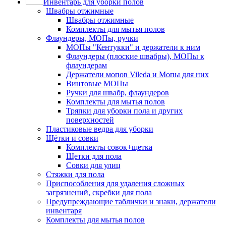
Инвентарь для уборки полов
Швабры отжимные
Швабры отжимные
Комплекты для мытья полов
Флаундеры, МОПы, ручки
МОПы "Кентукки" и держатели к ним
Флаундеры (плоские швабры), МОПы к
флаундерам
Держатели мопов Vileda и Мопы для них
Винтовые МОПы
Ручки для швабр, флаундеров
Комплекты для мытья полов
Тряпки для уборки пола и других
поверхностей
Пластиковые ведра для уборки
Щётки и совки
Комплекты совок+щетка
Щетки для пола
Совки для улиц
Стяжки для пола
Приспособления для удаления сложных
загрязнений, скребки для пола
Предупреждающие таблички и знаки, держатели
инвентаря
Комплекты для мытья полов