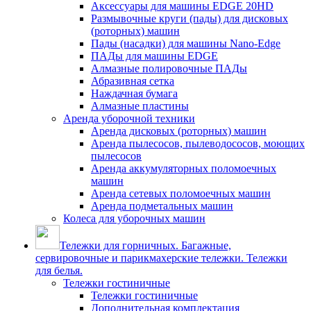
Аксессуары для машины EDGE 20HD
Размывочные круги (пады) для дисковых
(роторных) машин
Пады (насадки) для машины Nano-Edge
ПАДы для машины EDGE
Алмазные полировочные ПАДы
Абразивная сетка
Наждачная бумага
Алмазные пластины
Аренда уборочной техники
Аренда дисковых (роторных) машин
Аренда пылесосов, пылеводососов, моющих
пылесосов
Аренда аккумуляторных поломоечных
машин
Аренда сетевых поломоечных машин
Аренда подметальных машин
Колеса для уборочных машин
Тележки для горничных. Багажные,
сервировочные и парикмахерские тележки. Тележки
для белья.
Тележки гостиничные
Тележки гостиничные
Дополнительная комплектация