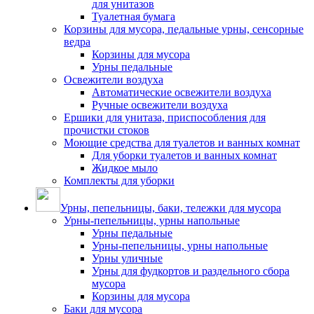
для унитазов
Туалетная бумага
Корзины для мусора, педальные урны, сенсорные
ведра
Корзины для мусора
Урны педальные
Освежители воздуха
Автоматические освежители воздуха
Ручные освежители воздуха
Ершики для унитаза, приспособления для
прочистки стоков
Моющие средства для туалетов и ванных комнат
Для уборки туалетов и ванных комнат
Жидкое мыло
Комплекты для уборки
Урны, пепельницы, баки, тележки для мусора
Урны-пепельницы, урны напольные
Урны педальные
Урны-пепельницы, урны напольные
Урны уличные
Урны для фудкортов и раздельного сбора
мусора
Корзины для мусора
Баки для мусора