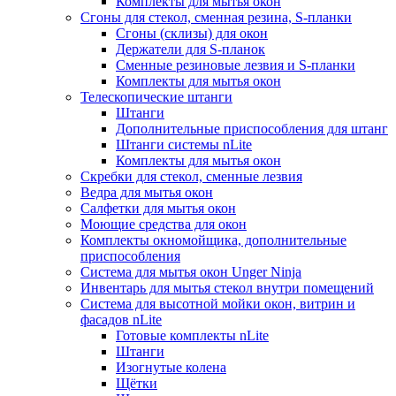
Комплекты для мытья окон
Сгоны для стекол, сменная резина, S-планки
Сгоны (склизы) для окон
Держатели для S-планок
Сменные резиновые лезвия и S-планки
Комплекты для мытья окон
Телескопические штанги
Штанги
Дополнительные приспособления для штанг
Штанги системы nLite
Комплекты для мытья окон
Скребки для стекол, сменные лезвия
Ведра для мытья окон
Салфетки для мытья окон
Моющие средства для окон
Комплекты окномойщика, дополнительные
приспособления
Система для мытья окон Unger Ninja
Инвентарь для мытья стекол внутри помещений
Система для высотной мойки окон, витрин и
фасадов nLite
Готовые комплекты nLite
Штанги
Изогнутые колена
Щётки