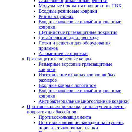
Стальные оцинкованные решетки
Модульные покрытия и коврики из ПВХ
Входные резиновые коврики
Резина в рулонах
Входные кокосовые и комбинированные
коврики
Щетинистые грязезащитные покрытия
Дизайнерские идеи для входа
Лотки и решетки для оборудования
приямков
Алюминиевые порожки
Грязезащитные ворсовые ковры
Размерные ворсовые грязезащитные
коврики
Изготовление входных ковров любых
размеров
Входные ковры с логотипом
Входные кокосовые и комбинированные
коврики
Антибактериальные многослойные коврики
Противоскользящие накладки на ступени, лента,
покрытия для бассейнов
Противоскользящая лента
Противоскользящие накладки на ступени,
пороги, стыковочные планки