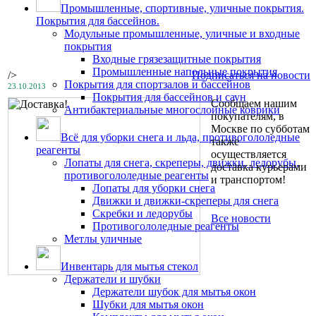
Промышленные, спортивные, уличные покрытия.
Покрытия для бассейнов.
Модульные промышленные, уличные и входные
покрытия
Входные грязезащитные покрытия
Промышленные напольные покрытия
/>
Подписаться на новости
Покрытия для спортзалов и бассейнов
23.10.2013
Покрытия для бассейнов и саун
Сообщаем нашим
Антибактериальные многослойные коврики
покупателям, в
Москве по субботам
Всё для уборки снега и льда, противогололедные
также
реагенты
осуществляется
Лопаты для снега, скреперы, движки, ледорубы,
доставка курьерами
противогололедные реагенты
и транспортом!
Лопаты для уборки снега
Движки и движки-скреперы для снега
Скребки и ледорубы
Все новости
Противогололедные реагенты
Метлы уличные
Инвентарь для мытья стекол
Держатели и шубки
Держатели шубок для мытья окон
Шубки для мытья окон