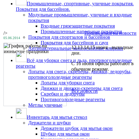
Промышленные, спортивные, уличные покрытия.
Покрытия для бассейнов.
Модульные промышленные, уличные и входные
покрытия
Входные грязезащитные покрытия
Промышленные напольные покрытия
/>
Подписаться на новости
Покрытия для спортзалов и бассейнов
05.06.2014
Покрытия для бассейнов и саун
12,13,14,15 июня - выходные
Антибактериальные многослойные коврики
дни.
Всё для уборки снега и льда, противогололедные
С 16 июня офисы работают в
реагенты
обычном режиме.
Лопаты для снега, скреперы, движки, ледорубы,
противогололедные реагенты
Лопаты для уборки снега
Движки и движки-скреперы для снега
Все новости
Скребки и ледорубы
Противогололедные реагенты
Метлы уличные
Инвентарь для мытья стекол
Держатели и шубки
Держатели шубок для мытья окон
Шубки для мытья окон