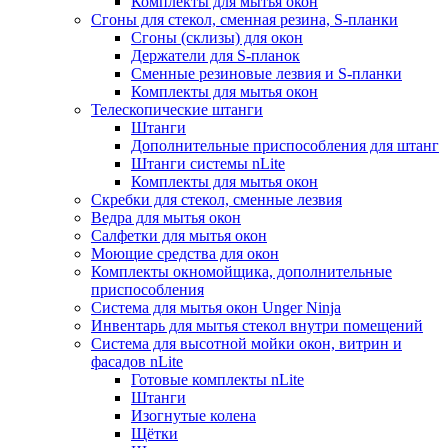
Комплекты для мытья окон
Сгоны для стекол, сменная резина, S-планки
Сгоны (склизы) для окон
Держатели для S-планок
Сменные резиновые лезвия и S-планки
Комплекты для мытья окон
Телескопические штанги
Штанги
Дополнительные приспособления для штанг
Штанги системы nLite
Комплекты для мытья окон
Скребки для стекол, сменные лезвия
Ведра для мытья окон
Салфетки для мытья окон
Моющие средства для окон
Комплекты окномойщика, дополнительные
приспособления
Система для мытья окон Unger Ninja
Инвентарь для мытья стекол внутри помещений
Система для высотной мойки окон, витрин и
фасадов nLite
Готовые комплекты nLite
Штанги
Изогнутые колена
Щётки