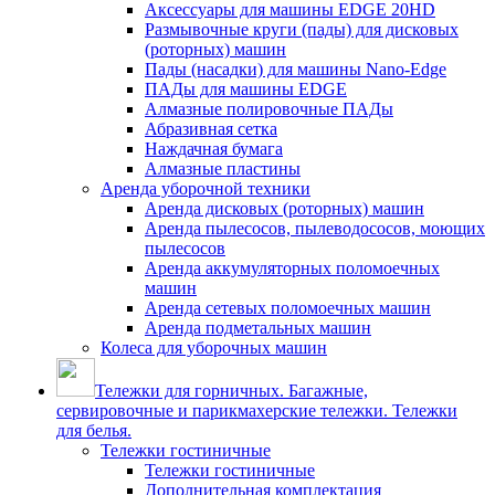
Аксессуары для машины EDGE 20HD
Размывочные круги (пады) для дисковых
(роторных) машин
Пады (насадки) для машины Nano-Edge
ПАДы для машины EDGE
Алмазные полировочные ПАДы
Абразивная сетка
Наждачная бумага
Алмазные пластины
Аренда уборочной техники
Аренда дисковых (роторных) машин
Аренда пылесосов, пылеводососов, моющих
пылесосов
Аренда аккумуляторных поломоечных
машин
Аренда сетевых поломоечных машин
Аренда подметальных машин
Колеса для уборочных машин
Тележки для горничных. Багажные,
сервировочные и парикмахерские тележки. Тележки
для белья.
Тележки гостиничные
Тележки гостиничные
Дополнительная комплектация