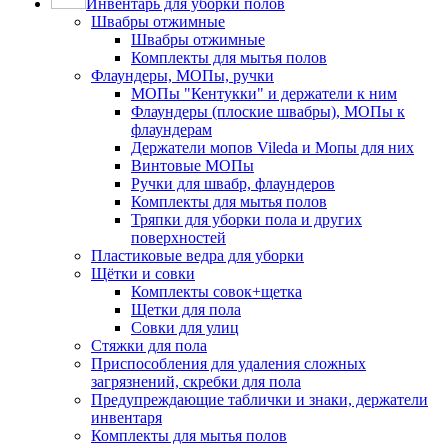
Инвентарь для уборки полов
Швабры отжимные
Швабры отжимные
Комплекты для мытья полов
Флаундеры, МОПы, ручки
МОПы "Кентукки" и держатели к ним
Флаундеры (плоские швабры), МОПы к
флаундерам
Держатели мопов Vileda и Мопы для них
Винтовые МОПы
Ручки для швабр, флаундеров
Комплекты для мытья полов
Тряпки для уборки пола и других
поверхностей
Пластиковые ведра для уборки
Щётки и совки
Комплекты совок+щетка
Щетки для пола
Совки для улиц
Стяжки для пола
Приспособления для удаления сложных
загрязнений, скребки для пола
Предупреждающие таблички и знаки, держатели
инвентаря
Комплекты для мытья полов