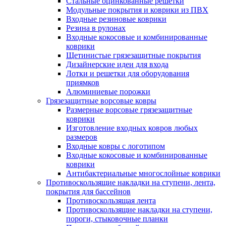
Стальные оцинкованные решетки
Модульные покрытия и коврики из ПВХ
Входные резиновые коврики
Резина в рулонах
Входные кокосовые и комбинированные
коврики
Щетинистые грязезащитные покрытия
Дизайнерские идеи для входа
Лотки и решетки для оборудования
приямков
Алюминиевые порожки
Грязезащитные ворсовые ковры
Размерные ворсовые грязезащитные
коврики
Изготовление входных ковров любых
размеров
Входные ковры с логотипом
Входные кокосовые и комбинированные
коврики
Антибактериальные многослойные коврики
Противоскользящие накладки на ступени, лента,
покрытия для бассейнов
Противоскользящая лента
Противоскользящие накладки на ступени,
пороги, стыковочные планки