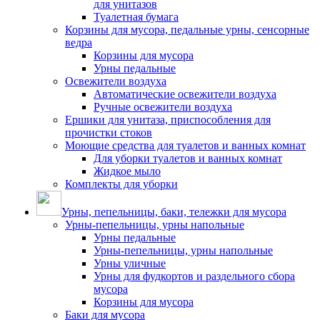
для унитазов
Туалетная бумага
Корзины для мусора, педальные урны, сенсорные
ведра
Корзины для мусора
Урны педальные
Освежители воздуха
Автоматические освежители воздуха
Ручные освежители воздуха
Ершики для унитаза, приспособления для
прочистки стоков
Моющие средства для туалетов и ванных комнат
Для уборки туалетов и ванных комнат
Жидкое мыло
Комплекты для уборки
Урны, пепельницы, баки, тележки для мусора
Урны-пепельницы, урны напольные
Урны педальные
Урны-пепельницы, урны напольные
Урны уличные
Урны для фудкортов и раздельного сбора
мусора
Корзины для мусора
Баки для мусора