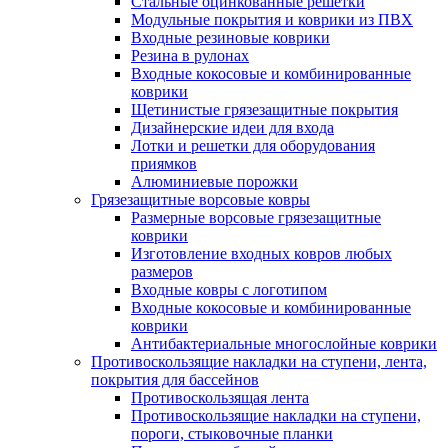
Стальные оцинкованные решетки
Модульные покрытия и коврики из ПВХ
Входные резиновые коврики
Резина в рулонах
Входные кокосовые и комбинированные
коврики
Щетинистые грязезащитные покрытия
Дизайнерские идеи для входа
Лотки и решетки для оборудования
приямков
Алюминиевые порожки
Грязезащитные ворсовые ковры
Размерные ворсовые грязезащитные
коврики
Изготовление входных ковров любых
размеров
Входные ковры с логотипом
Входные кокосовые и комбинированные
коврики
Антибактериальные многослойные коврики
Противоскользящие накладки на ступени, лента,
покрытия для бассейнов
Противоскользящая лента
Противоскользящие накладки на ступени,
пороги, стыковочные планки