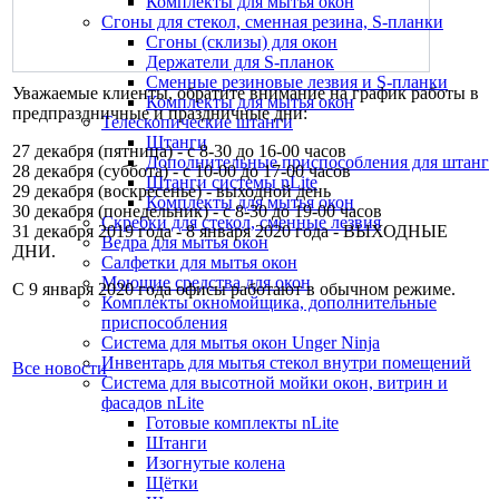
Комплекты для мытья окон
Сгоны для стекол, сменная резина, S-планки
Сгоны (склизы) для окон
Держатели для S-планок
Сменные резиновые лезвия и S-планки
Уважаемые клиенты, обратите внимание на график работы в
Комплекты для мытья окон
предпраздничные и праздничные дни:
Телескопические штанги
Штанги
27 декабря (пятница) - с 8-30 до 16-00 часов
Дополнительные приспособления для штанг
28 декабря (суббота) - с 10-00 до 17-00 часов
Штанги системы nLite
29 декабря (воскресенье) - выходной день
Комплекты для мытья окон
30 декабря (понедельник) - с 8-30 до 19-00 часов
Скребки для стекол, сменные лезвия
31 декабря 2019 года - 8 января 2020 года - ВЫХОДНЫЕ
Ведра для мытья окон
ДНИ.
Салфетки для мытья окон
Моющие средства для окон
С 9 января 2020 года офисы работают в обычном режиме.
Комплекты окномойщика, дополнительные
приспособления
Система для мытья окон Unger Ninja
Инвентарь для мытья стекол внутри помещений
Все новости
Система для высотной мойки окон, витрин и
фасадов nLite
Готовые комплекты nLite
Штанги
Изогнутые колена
Щётки