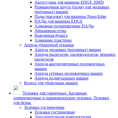
Аксессуары для машины EDGE 20HD
Размывочные круги (пады) для дисковых
(роторных) машин
Пады (насадки) для машины Nano-Edge
ПАДы для машины EDGE
Алмазные полировочные ПАДы
Абразивная сетка
Наждачная бумага
Алмазные пластины
Аренда уборочной техники
Аренда дисковых (роторных) машин
Аренда пылесосов, пылеводососов, моющих
пылесосов
Аренда аккумуляторных поломоечных
машин
Аренда сетевых поломоечных машин
Аренда подметальных машин
Колеса для уборочных машин
Тележки для горничных. Багажные,
сервировочные и парикмахерские тележки. Тележки
для белья.
Тележки гостиничные
Тележки гостиничные
Дополнительная комплектация