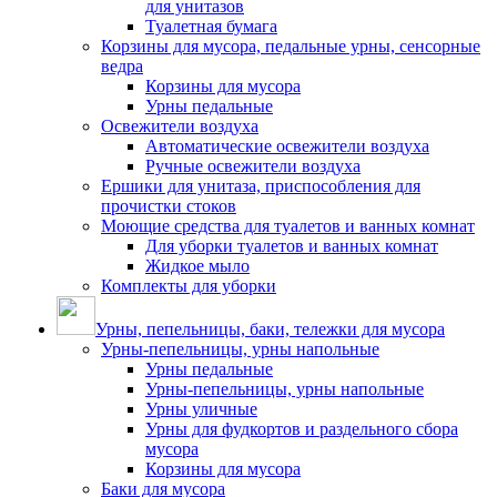
для унитазов
Туалетная бумага
Корзины для мусора, педальные урны, сенсорные
ведра
Корзины для мусора
Урны педальные
Освежители воздуха
Автоматические освежители воздуха
Ручные освежители воздуха
Ершики для унитаза, приспособления для
прочистки стоков
Моющие средства для туалетов и ванных комнат
Для уборки туалетов и ванных комнат
Жидкое мыло
Комплекты для уборки
Урны, пепельницы, баки, тележки для мусора
Урны-пепельницы, урны напольные
Урны педальные
Урны-пепельницы, урны напольные
Урны уличные
Урны для фудкортов и раздельного сбора
мусора
Корзины для мусора
Баки для мусора