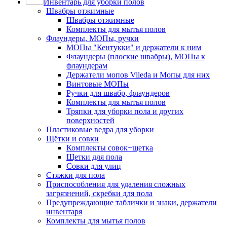
Инвентарь для уборки полов
Швабры отжимные
Швабры отжимные
Комплекты для мытья полов
Флаундеры, МОПы, ручки
МОПы "Кентукки" и держатели к ним
Флаундеры (плоские швабры), МОПы к
флаундерам
Держатели мопов Vileda и Мопы для них
Винтовые МОПы
Ручки для швабр, флаундеров
Комплекты для мытья полов
Тряпки для уборки пола и других
поверхностей
Пластиковые ведра для уборки
Щётки и совки
Комплекты совок+щетка
Щетки для пола
Совки для улиц
Стяжки для пола
Приспособления для удаления сложных
загрязнений, скребки для пола
Предупреждающие таблички и знаки, держатели
инвентаря
Комплекты для мытья полов