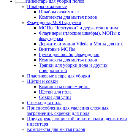
Инвентарь для уборки полов
Швабры отжимные
Швабры отжимные
Комплекты для мытья полов
Флаундеры, МОПы, ручки
МОПы "Кентукки" и держатели к ним
Флаундеры (плоские швабры), МОПы к
флаундерам
Держатели мопов Vileda и Мопы для них
Винтовые МОПы
Ручки для швабр, флаундеров
Комплекты для мытья полов
Тряпки для уборки пола и других
поверхностей
Пластиковые ведра для уборки
Щётки и совки
Комплекты совок+щетка
Щетки для пола
Совки для улиц
Стяжки для пола
Приспособления для удаления сложных
загрязнений, скребки для пола
Предупреждающие таблички и знаки, держатели
инвентаря
Комплекты для мытья полов