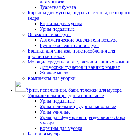
для унитазов
Туалетная бумага
Корзины для мусора, педальные урны, сенсорные
ведра
Корзины для мусора
Урны педальные
Освежители воздуха
Автоматические освежители воздуха
Ручные освежители воздуха
Ершики для унитаза, приспособления для
прочистки стоков
Моющие средства для туалетов и ванных комнат
Для уборки туалетов и ванных комнат
Жидкое мыло
Комплекты для уборки
Урны, пепельницы, баки, тележки для мусора
Урны-пепельницы, урны напольные
Урны педальные
Урны-пепельницы, урны напольные
Урны уличные
Урны для фудкортов и раздельного сбора
мусора
Корзины для мусора
Баки для мусора