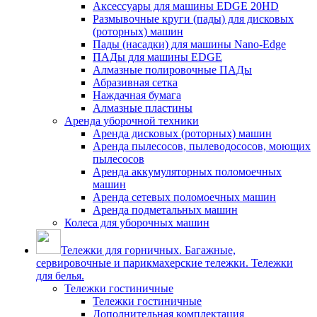
Аксессуары для машины EDGE 20HD
Размывочные круги (пады) для дисковых
(роторных) машин
Пады (насадки) для машины Nano-Edge
ПАДы для машины EDGE
Алмазные полировочные ПАДы
Абразивная сетка
Наждачная бумага
Алмазные пластины
Аренда уборочной техники
Аренда дисковых (роторных) машин
Аренда пылесосов, пылеводососов, моющих
пылесосов
Аренда аккумуляторных поломоечных
машин
Аренда сетевых поломоечных машин
Аренда подметальных машин
Колеса для уборочных машин
Тележки для горничных. Багажные,
сервировочные и парикмахерские тележки. Тележки
для белья.
Тележки гостиничные
Тележки гостиничные
Дополнительная комплектация