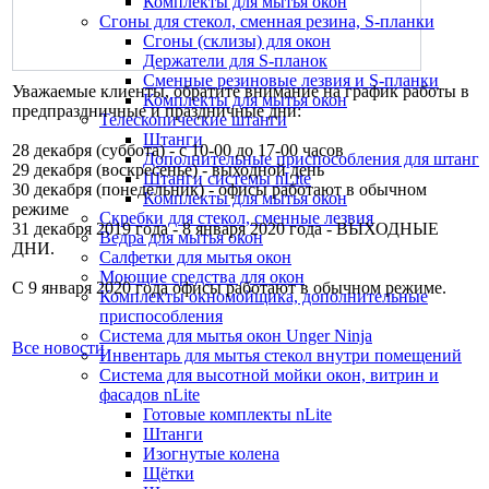
Комплекты для мытья окон
Сгоны для стекол, сменная резина, S-планки
Сгоны (склизы) для окон
Держатели для S-планок
Сменные резиновые лезвия и S-планки
Уважаемые клиенты, обратите внимание на график работы в
Комплекты для мытья окон
предпраздничные и праздничные дни:
Телескопические штанги
Штанги
28 декабря (суббота) - с 10-00 до 17-00 часов
Дополнительные приспособления для штанг
29 декабря (воскресенье) - выходной день
Штанги системы nLite
30 декабря (понедельник) - офисы работают в обычном
Комплекты для мытья окон
режиме
Скребки для стекол, сменные лезвия
31 декабря 2019 года - 8 января 2020 года - ВЫХОДНЫЕ
Ведра для мытья окон
ДНИ.
Салфетки для мытья окон
Моющие средства для окон
С 9 января 2020 года офисы работают в обычном режиме.
Комплекты окномойщика, дополнительные
приспособления
Система для мытья окон Unger Ninja
Все новости
Инвентарь для мытья стекол внутри помещений
Система для высотной мойки окон, витрин и
фасадов nLite
Готовые комплекты nLite
Штанги
Изогнутые колена
Щётки