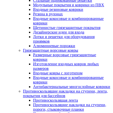
Стальные оцинкованные решетки
Модульные покрытия и коврики из ПВХ
Входные резиновые коврики
Резина в рулонах
Входные кокосовые и комбинированные
коврики
Щетинистые грязезащитные покрытия
Дизайнерские идеи для входа
Лотки и решетки для оборудования
приямков
Алюминиевые порожки
Грязезащитные ворсовые ковры
Размерные ворсовые грязезащитные
коврики
Изготовление входных ковров любых
размеров
Входные ковры с логотипом
Входные кокосовые и комбинированные
коврики
Антибактериальные многослойные коврики
Противоскользящие накладки на ступени, лента,
покрытия для бассейнов
Противоскользящая лента
Противоскользящие накладки на ступени,
пороги, стыковочные планки