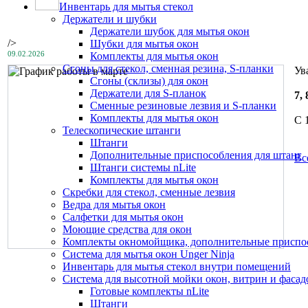
Инвентарь для мытья стекол
Держатели и шубки
Держатели шубок для мытья окон
/>
Шубки для мытья окон
09.02.2026
Комплекты для мытья окон
Сгоны для стекол, сменная резина, S-планки
Ув
Сгоны (склизы) для окон
Держатели для S-планок
7,
Сменные резиновые лезвия и S-планки
Комплекты для мытья окон
С 
Телескопические штанги
Штанги
Дополнительные приспособления для штанг
Вс
Штанги системы nLite
Комплекты для мытья окон
Скребки для стекол, сменные лезвия
Ведра для мытья окон
Салфетки для мытья окон
Моющие средства для окон
Комплекты окномойщика, дополнительные приспо
Система для мытья окон Unger Ninja
Инвентарь для мытья стекол внутри помещений
Система для высотной мойки окон, витрин и фасадо
Готовые комплекты nLite
Штанги