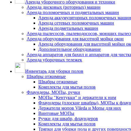
Аренда уборочного оборудования и техники
Аренда дисковых (роторных) машин
Аренда поломоечных и подметальных машин
Аренда аккумуляторных поломоечных маши
Аренда сетевых поломоечных машин
Аренда подметальных машин
Аренда пылесосов, пылеводососов, моющих пылес
Аренда оборудования для высотной мойки окон
Аренда оборудования для высотной мойки ок
Дополнительное оборудование
Аренда аппаратов для бахил и аппаратов для чистк
Аренда уборочных тележек
Инвентарь для уборки полов
Швабры отжимные
Швабры отжимные
Комплекты для мытья полов
Флаундеры, МОПы, ручки
МОПы "Кентукки" и держатели к ним
Флаундеры (плоские швабры), МОПы к флау
Держатели мопов Vileda и Мопы для них
Винтовые МОПы
Ручки для швабр, флаундеров
Комплекты для мытья полов
Тряпки для уборки пола и других поверхност