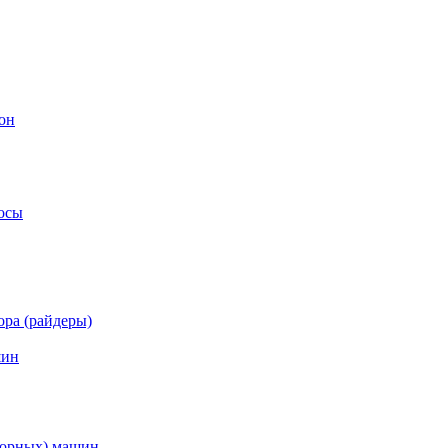
он
осы
ра (райдеры)
шин
торных) машин