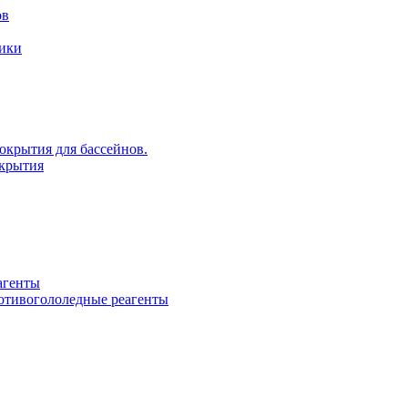
ов
рики
крытия для бассейнов.
крытия
агенты
ротивогололедные реагенты