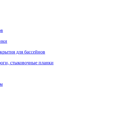
ов
рики
окрытия для бассейнов
роги, стыковочные планки
ом