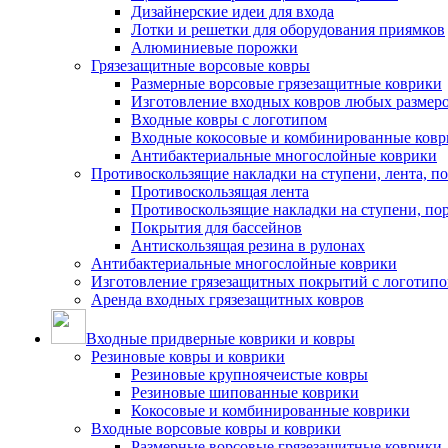
Дизайнерские идеи для входа
Лотки и решетки для оборудования приямков
Алюминиевые порожки
Грязезащитные ворсовые ковры
Размерные ворсовые грязезащитные коврики
Изготовление входных ковров любых размер
Входные ковры с логотипом
Входные кокосовые и комбинированные ков
Антибактериальные многослойные коврики
Противоскользящие накладки на ступени, лента, п
Противоскользящая лента
Противоскользящие накладки на ступени, по
Покрытия для бассейнов
Антискользящая резина в рулонах
Антибактериальные многослойные коврики
Изготовление грязезащитных покрытий с логотип
Аренда входных грязезащитных ковров
Входные придверные коврики и ковры
Резиновые ковры и коврики
Резиновые крупноячеистые ковры
Резиновые шипованные коврики
Кокосовые и комбинированные коврики
Входные ворсовые ковры и коврики
Размерные ворсовые грязезащитные коврики