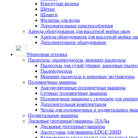
Изогнутые колена
Щётки
Шланги
Фильтры для воды
Дополнительные приспособления
Аренда оборудования для высотной мойки окон
Аренда оборудования для высотной мойки ок
Дополнительное оборудование
Уборочная техника
Пылесосы, пылеводососы, моющие пылесосы
Пылесосы для сухой уборки, ранцевые пылес
Пылеводососы
Моющие пылесосы и ковровые экстракторы
Поломоечные машины
Аккумуляторные поломоечные машины
Сетевые поломоечные машины
Поломоечные машины с сиденьем для операто
Дополнительная комплектация
Чехлы для поломоечных и подметальных ма
Подметальные машины
Дисковые (роторные) машины, ПАДы
Дисковые (роторные) машины
Аксессуары для машины EDGE 20HD
Размывочные круги (пады) для дисковых (ро