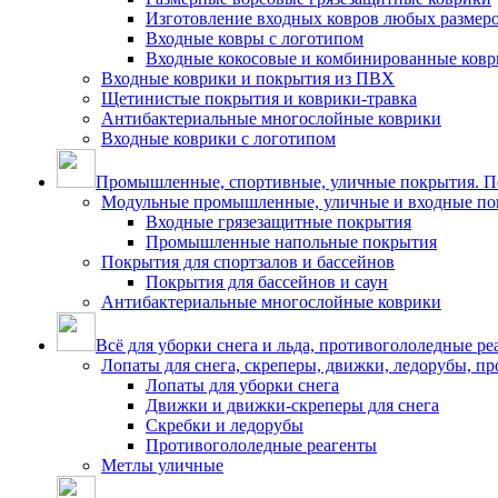
Изготовление входных ковров любых размер
Входные ковры с логотипом
Входные кокосовые и комбинированные ков
Входные коврики и покрытия из ПВХ
Щетинистые покрытия и коврики-травка
Антибактериальные многослойные коврики
Входные коврики с логотипом
Промышленные, спортивные, уличные покрытия. По
Модульные промышленные, уличные и входные по
Входные грязезащитные покрытия
Промышленные напольные покрытия
Покрытия для спортзалов и бассейнов
Покрытия для бассейнов и саун
Антибактериальные многослойные коврики
Всё для уборки снега и льда, противогололедные ре
Лопаты для снега, скреперы, движки, ледорубы, п
Лопаты для уборки снега
Движки и движки-скреперы для снега
Скребки и ледорубы
Противогололедные реагенты
Метлы уличные