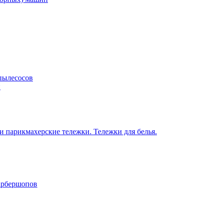
пылесосов
н
 парикмахерские тележки. Тележки для белья.
барбершопов