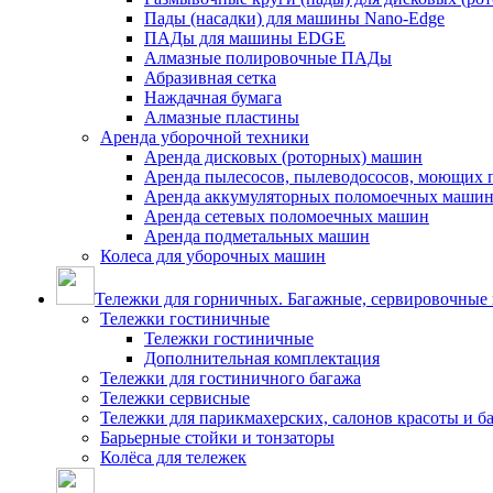
Пады (насадки) для машины Nano-Edge
ПАДы для машины EDGE
Алмазные полировочные ПАДы
Абразивная сетка
Наждачная бумага
Алмазные пластины
Аренда уборочной техники
Аренда дисковых (роторных) машин
Аренда пылесосов, пылеводососов, моющих 
Аренда аккумуляторных поломоечных маши
Аренда сетевых поломоечных машин
Аренда подметальных машин
Колеса для уборочных машин
Тележки для горничных. Багажные, сервировочные и
Тележки гостиничные
Тележки гостиничные
Дополнительная комплектация
Тележки для гостиничного багажа
Тележки сервисные
Тележки для парикмахерских, салонов красоты и 
Барьерные стойки и тонзаторы
Колёса для тележек