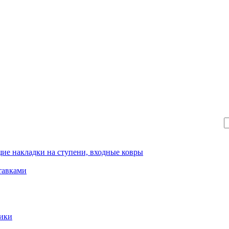
ие накладки на ступени, входные ковры
тавками
рики