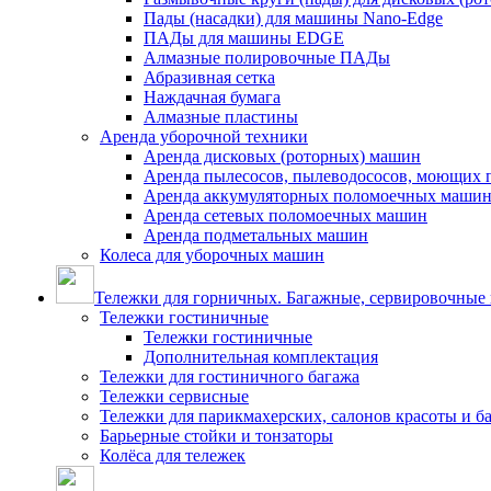
Пады (насадки) для машины Nano-Edge
ПАДы для машины EDGE
Алмазные полировочные ПАДы
Абразивная сетка
Наждачная бумага
Алмазные пластины
Аренда уборочной техники
Аренда дисковых (роторных) машин
Аренда пылесосов, пылеводососов, моющих 
Аренда аккумуляторных поломоечных маши
Аренда сетевых поломоечных машин
Аренда подметальных машин
Колеса для уборочных машин
Тележки для горничных. Багажные, сервировочные и
Тележки гостиничные
Тележки гостиничные
Дополнительная комплектация
Тележки для гостиничного багажа
Тележки сервисные
Тележки для парикмахерских, салонов красоты и 
Барьерные стойки и тонзаторы
Колёса для тележек