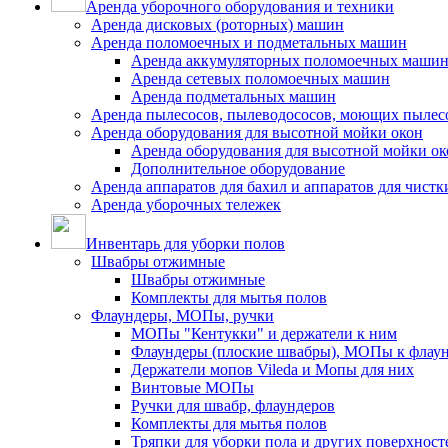
Аренда уборочного оборудования и техники
Аренда дисковых (роторных) машин
Аренда поломоечных и подметальных машин
Аренда аккумуляторных поломоечных маши
Аренда сетевых поломоечных машин
Аренда подметальных машин
Аренда пылесосов, пылеводососов, моющих пылес
Аренда оборудования для высотной мойки окон
Аренда оборудования для высотной мойки ок
Дополнительное оборудование
Аренда аппаратов для бахил и аппаратов для чистк
Аренда уборочных тележек
Инвентарь для уборки полов
Швабры отжимные
Швабры отжимные
Комплекты для мытья полов
Флаундеры, МОПы, ручки
МОПы "Кентукки" и держатели к ним
Флаундеры (плоские швабры), МОПы к флау
Держатели мопов Vileda и Мопы для них
Винтовые МОПы
Ручки для швабр, флаундеров
Комплекты для мытья полов
Тряпки для уборки пола и других поверхност