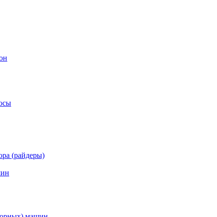
он
осы
ра (райдеры)
шин
торных) машин