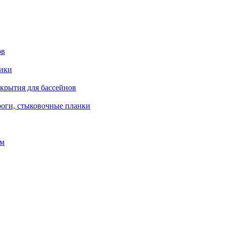
ов
рики
окрытия для бассейнов
роги, стыковочные планки
ом