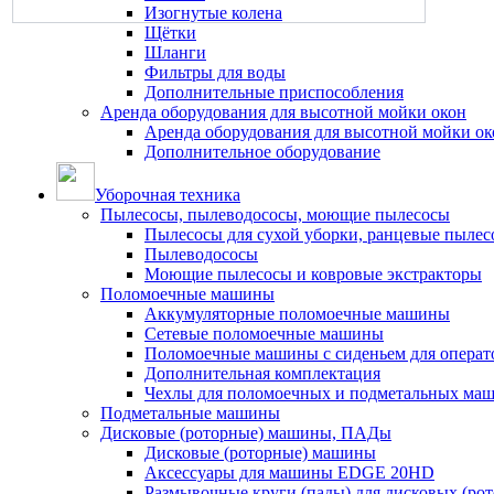
Изогнутые колена
Щётки
Шланги
Фильтры для воды
Дополнительные приспособления
Аренда оборудования для высотной мойки окон
Аренда оборудования для высотной мойки ок
Дополнительное оборудование
Уборочная техника
Пылесосы, пылеводососы, моющие пылесосы
Пылесосы для сухой уборки, ранцевые пылес
Пылеводососы
Моющие пылесосы и ковровые экстракторы
Поломоечные машины
Аккумуляторные поломоечные машины
Сетевые поломоечные машины
Поломоечные машины с сиденьем для операто
Дополнительная комплектация
Чехлы для поломоечных и подметальных ма
Подметальные машины
Дисковые (роторные) машины, ПАДы
Дисковые (роторные) машины
Аксессуары для машины EDGE 20HD
Размывочные круги (пады) для дисковых (ро