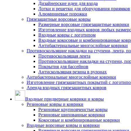
Дизайнерские идеи для входа
Лотки и решетки для оборудования приямков
Алюминиевые порожки
Грязезащитные ворсовые ковры
Размерные ворсовые грязезащитные коврики
Изготовление входных ковров любых размер
Входные ковры с логотипом
Входные кокосовые и комбинированные ков
Антибактериальные многослойные коврики
Противоскользящие накладки на ступени, лента, п
Противоскользящая лента
Противоскользящие накладки на ступени, по
Покрытия для бассейнов
Антискользящая резина в рулонах
Антибактериальные многослойные коврики
Изготовление грязезащитных покрытий с логотип
Аренда входных грязезащитных ковров
Входные придверные коврики и ковры
Резиновые ковры и коврики
Резиновые крупноячеистые ковры
Резиновые шипованные коврики
Кокосовые и комбинированные коврики
Входные ворсовые ковры и коврики
Размерные ворсовые грязезащитные коврики