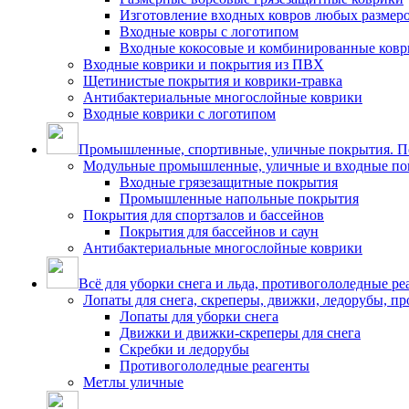
Изготовление входных ковров любых размер
Входные ковры с логотипом
Входные кокосовые и комбинированные ков
Входные коврики и покрытия из ПВХ
Щетинистые покрытия и коврики-травка
Антибактериальные многослойные коврики
Входные коврики с логотипом
Промышленные, спортивные, уличные покрытия. По
Модульные промышленные, уличные и входные по
Входные грязезащитные покрытия
Промышленные напольные покрытия
Покрытия для спортзалов и бассейнов
Покрытия для бассейнов и саун
Антибактериальные многослойные коврики
Всё для уборки снега и льда, противогололедные ре
Лопаты для снега, скреперы, движки, ледорубы, п
Лопаты для уборки снега
Движки и движки-скреперы для снега
Скребки и ледорубы
Противогололедные реагенты
Метлы уличные