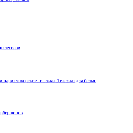
пылесосов
н
 парикмахерские тележки. Тележки для белья.
барбершопов