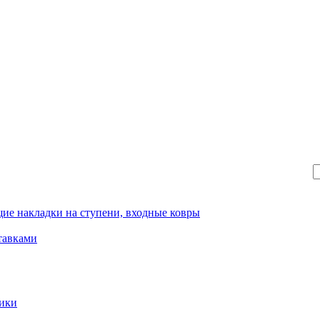
ие накладки на ступени, входные ковры
тавками
рики