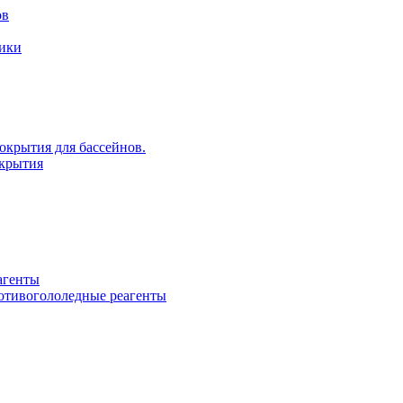
ов
рики
крытия для бассейнов.
крытия
агенты
ротивогололедные реагенты