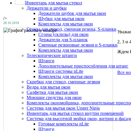
Инвентарь для мытья стекол
Держатели и шубки
Держатели шубок для мытья окон
/>
Шубки для мытья окон
28.10.2019
Комплекты для мытья окон
Сгоны для стекол, сменная резина, S-планки
Уважае
Сгоны (склизы) для окон
Держатели для S-планок
2, 3 и
Сменные резиновые лезвия и S-планки
Комплекты для мытья окон
Ждем В
Телескопические штанги
Штанги
Дополнительные приспособления для штанг
Штанги системы nLite
Все но
Комплекты для мытья окон
Скребки для стекол, сменные лезвия
Ведра для мытья окон
Салфетки для мытья окон
Моющие средства для окон
Комплекты окномойщика, дополнительные приспо
Система для мытья окон Unger Ninja
Инвентарь для мытья стекол внутри помещений
Система для высотной мойки окон, витрин и фасадо
Готовые комплекты nLite
Штанги