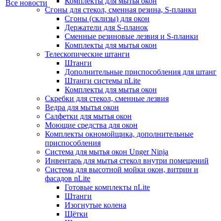
Комплекты для мытья окон
Все новости
Сгоны для стекол, сменная резина, S-планки
Сгоны (склизы) для окон
Держатели для S-планок
Сменные резиновые лезвия и S-планки
Комплекты для мытья окон
Телескопические штанги
Штанги
Дополнительные приспособления для штанг
Штанги системы nLite
Комплекты для мытья окон
Скребки для стекол, сменные лезвия
Ведра для мытья окон
Салфетки для мытья окон
Моющие средства для окон
Комплекты окномойщика, дополнительные
приспособления
Система для мытья окон Unger Ninja
Инвентарь для мытья стекол внутри помещений
Система для высотной мойки окон, витрин и
фасадов nLite
Готовые комплекты nLite
Штанги
Изогнутые колена
Щётки