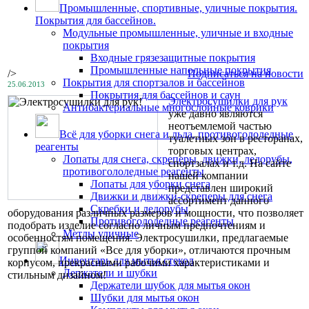
Промышленные, спортивные, уличные покрытия.
Покрытия для бассейнов.
Модульные промышленные, уличные и входные
покрытия
Входные грязезащитные покрытия
Промышленные напольные покрытия
/>
Подписаться на новости
Покрытия для спортзалов и бассейнов
25.06.2013
Покрытия для бассейнов и саун
Электросушилки для рук
Антибактериальные многослойные коврики
уже давно являются
неотъемлемой частью
Всё для уборки снега и льда, противогололедные
туалетных зон в ресторанах,
реагенты
торговых центрах,
Лопаты для снега, скреперы, движки, ледорубы,
спортзалах и т.д. На сайте
противогололедные реагенты
нашей компании
Лопаты для уборки снега
представлен широкий
Движки и движки-скреперы для снега
ассортимент данного
Скребки и ледорубы
оборудования различных размеров и мощности, что позволяет
Противогололедные реагенты
подобрать изделие согласно личным предпочтениям и
Метлы уличные
особенностям помещения. Электросушилки, предлагаемые
группой компаний «Все для уборки», отличаются прочным
Инвентарь для мытья стекол
корпусом, прекрасными рабочими характеристиками и
Держатели и шубки
стильным дизайном!
Держатели шубок для мытья окон
Шубки для мытья окон