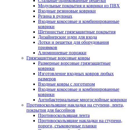
Стальные оцинкованные решетки
Модульные покрытия и коврики из ПВХ
Входные резиновые коврики
Резина в рулонах
Входные кокосовые и комбинированные
коврики
Щетинистые грязезащитные покрытия
Дизайнерские идеи для входа
Лотки и решетки для оборудования
приямков
Алюминиевые порожки
Грязезащитные ворсовые ковры
Размерные ворсовые грязезащитные
коврики
Изготовление входных ковров любых
размеров
Входные ковры с логотипом
Входные кокосовые и комбинированные
коврики
Антибактериальные многослойные коврики
Противоскользящие накладки на ступени, лента,
покрытия для бассейнов
Противоскользящая лента
Противоскользящие накладки на ступени,
пороги, стыковочные планки