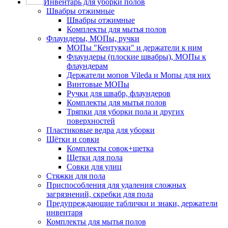
Инвентарь для уборки полов
Швабры отжимные
Швабры отжимные
Комплекты для мытья полов
Флаундеры, МОПы, ручки
МОПы "Кентукки" и держатели к ним
Флаундеры (плоские швабры), МОПы к
флаундерам
Держатели мопов Vileda и Мопы для них
Винтовые МОПы
Ручки для швабр, флаундеров
Комплекты для мытья полов
Тряпки для уборки пола и других
поверхностей
Пластиковые ведра для уборки
Щётки и совки
Комплекты совок+щетка
Щетки для пола
Совки для улиц
Стяжки для пола
Приспособления для удаления сложных
загрязнений, скребки для пола
Предупреждающие таблички и знаки, держатели
инвентаря
Комплекты для мытья полов