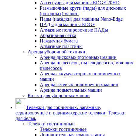
Аксессуары для машины EDGE 20HD
Размывочные круги (пады) для дисковых
(роторных) машин
Пады (насадки) для машины Nano-Edge
ПАДы для машины EDGE
Алмазные полировочные ПАДы
Абразивная сетка
Наждачная бумага
Алмазные пластины
Аренда уборочной техники
Аренда дисковых (роторных) машин
Аренда пылесосов, пылеводососов, моющих
пылесосов
Аренда аккумуляторных поломоечных
машин
Аренда сетевых поломоечных машин
Аренда подметальных машин
Колеса для уборочных машин
Тележки для горничных. Багажные,
сервировочные и парикмахерские тележки. Тележки
для белья.
Тележки гостиничные
Тележки гостиничные
Дополнительная комплектация