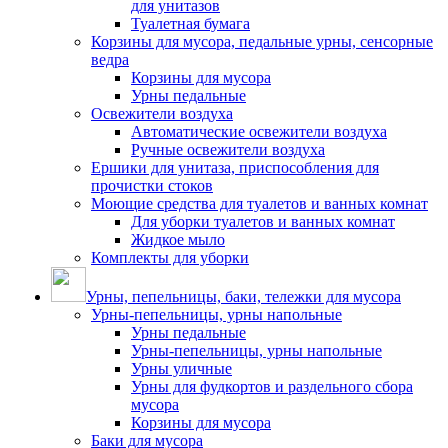
для унитазов
Туалетная бумага
Корзины для мусора, педальные урны, сенсорные
ведра
Корзины для мусора
Урны педальные
Освежители воздуха
Автоматические освежители воздуха
Ручные освежители воздуха
Ершики для унитаза, приспособления для
прочистки стоков
Моющие средства для туалетов и ванных комнат
Для уборки туалетов и ванных комнат
Жидкое мыло
Комплекты для уборки
Урны, пепельницы, баки, тележки для мусора
Урны-пепельницы, урны напольные
Урны педальные
Урны-пепельницы, урны напольные
Урны уличные
Урны для фудкортов и раздельного сбора
мусора
Корзины для мусора
Баки для мусора