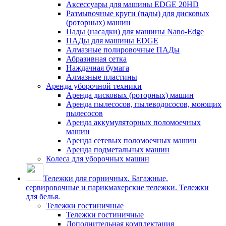
Аксессуары для машины EDGE 20HD
Размывочные круги (пады) для дисковых
(роторных) машин
Пады (насадки) для машины Nano-Edge
ПАДы для машины EDGE
Алмазные полировочные ПАДы
Абразивная сетка
Наждачная бумага
Алмазные пластины
Аренда уборочной техники
Аренда дисковых (роторных) машин
Аренда пылесосов, пылеводососов, моющих
пылесосов
Аренда аккумуляторных поломоечных
машин
Аренда сетевых поломоечных машин
Аренда подметальных машин
Колеса для уборочных машин
Тележки для горничных. Багажные,
сервировочные и парикмахерские тележки. Тележки
для белья.
Тележки гостиничные
Тележки гостиничные
Дополнительная комплектация