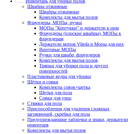
Инвентарь для уборки полов
Швабры отжимные
Швабры отжимные
Комплекты для мытья полов
Флаундеры, МОПы, ручки
МОПы "Кентукки" и держатели к ним
Флаундеры (плоские швабры), МОПы к
флаундерам
Держатели мопов Vileda и Мопы для них
Винтовые МОПы
Ручки для швабр, флаундеров
Комплекты для мытья полов
Тряпки для уборки пола и других
поверхностей
Пластиковые ведра для уборки
Щётки и совки
Комплекты совок+щетка
Щетки для пола
Совки для улиц
Стяжки для пола
Приспособления для удаления сложных
загрязнений, скребки для пола
Предупреждающие таблички и знаки, держатели
инвентаря
Комплекты для мытья полов