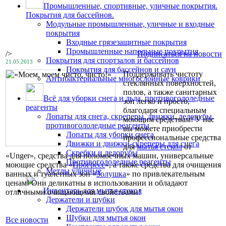
Промышленные, спортивные, уличные покрытия.
Покрытия для бассейнов.
Модульные промышленные, уличные и входные
покрытия
Входные грязезащитные покрытия
Промышленные напольные покрытия
/>
Подписаться на новости
Покрытия для спортзалов и бассейнов
21.05.2013
Покрытия для бассейнов и саун
Поддерживать чистоту
Антибактериальные многослойные коврики
стеклянных поверхностей,
полов, а также санитарных
Всё для уборки снега и льда, противогололедные
зон легко и просто,
реагенты
благодаря специальным
Лопаты для снега, скреперы, движки, ледорубы,
моющим средствам! У нас
противогололедные реагенты
вы можете приобрести
Лопаты для уборки снега
профессиональные средства
Движки и движки-скреперы для снега
для
мытья стекол
от
Скребки и ледорубы
«Unger», средства для поломоечных машин, универсальные
Противогололедные реагенты
моющие средства «
Прогресс
», а также средства для очищения
Метлы уличные
ванных и туалетных зон «
Золушка
» по привлекательным
ценам! Они деликатны в использовании и обладают
Инвентарь для мытья стекол
отличными очищающими свойствами!
Держатели и шубки
Держатели шубок для мытья окон
Шубки для мытья окон
Все новости