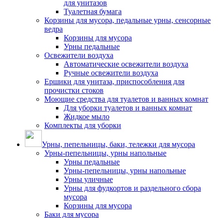
для унитазов
Туалетная бумага
Корзины для мусора, педальные урны, сенсорные
ведра
Корзины для мусора
Урны педальные
Освежители воздуха
Автоматические освежители воздуха
Ручные освежители воздуха
Ершики для унитаза, приспособления для
прочистки стоков
Моющие средства для туалетов и ванных комнат
Для уборки туалетов и ванных комнат
Жидкое мыло
Комплекты для уборки
Урны, пепельницы, баки, тележки для мусора
Урны-пепельницы, урны напольные
Урны педальные
Урны-пепельницы, урны напольные
Урны уличные
Урны для фудкортов и раздельного сбора
мусора
Корзины для мусора
Баки для мусора