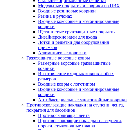
Стальные оцинкованные решетки
Модульные покрытия и коврики из ПВХ
Входные резиновые коврики
Резина в рулонах
Входные кокосовые и комбинированные
коврики
Щетинистые грязезащитные покрытия
Дизайнерские идеи для входа
Лотки и решетки для оборудования
приямков
Алюминиевые порожки
Грязезащитные ворсовые ковры
Размерные ворсовые грязезащитные
коврики
Изготовление входных ковров любых
размеров
Входные ковры с логотипом
Входные кокосовые и комбинированные
коврики
Антибактериальные многослойные коврики
Противоскользящие накладки на ступени, лента,
покрытия для бассейнов
Противоскользящая лента
Противоскользящие накладки на ступени,
пороги, стыковочные планки