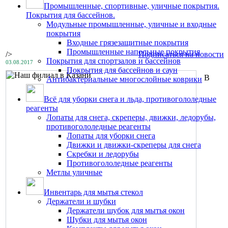
Промышленные, спортивные, уличные покрытия.
Покрытия для бассейнов.
Модульные промышленные, уличные и входные
покрытия
Входные грязезащитные покрытия
Промышленные напольные покрытия
/>
Подписаться на новости
Покрытия для спортзалов и бассейнов
03.08.2017
Покрытия для бассейнов и саун
В
Антибактериальные многослойные коврики
Всё для уборки снега и льда, противогололедные
реагенты
Лопаты для снега, скреперы, движки, ледорубы,
противогололедные реагенты
Лопаты для уборки снега
Движки и движки-скреперы для снега
Скребки и ледорубы
Противогололедные реагенты
Метлы уличные
Инвентарь для мытья стекол
Держатели и шубки
Держатели шубок для мытья окон
Шубки для мытья окон