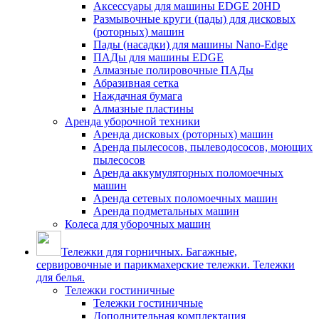
Аксессуары для машины EDGE 20HD
Размывочные круги (пады) для дисковых
(роторных) машин
Пады (насадки) для машины Nano-Edge
ПАДы для машины EDGE
Алмазные полировочные ПАДы
Абразивная сетка
Наждачная бумага
Алмазные пластины
Аренда уборочной техники
Аренда дисковых (роторных) машин
Аренда пылесосов, пылеводососов, моющих
пылесосов
Аренда аккумуляторных поломоечных
машин
Аренда сетевых поломоечных машин
Аренда подметальных машин
Колеса для уборочных машин
Тележки для горничных. Багажные,
сервировочные и парикмахерские тележки. Тележки
для белья.
Тележки гостиничные
Тележки гостиничные
Дополнительная комплектация