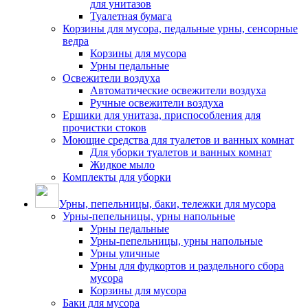
для унитазов
Туалетная бумага
Корзины для мусора, педальные урны, сенсорные
ведра
Корзины для мусора
Урны педальные
Освежители воздуха
Автоматические освежители воздуха
Ручные освежители воздуха
Ершики для унитаза, приспособления для
прочистки стоков
Моющие средства для туалетов и ванных комнат
Для уборки туалетов и ванных комнат
Жидкое мыло
Комплекты для уборки
Урны, пепельницы, баки, тележки для мусора
Урны-пепельницы, урны напольные
Урны педальные
Урны-пепельницы, урны напольные
Урны уличные
Урны для фудкортов и раздельного сбора
мусора
Корзины для мусора
Баки для мусора