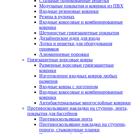
Стальные оцинкованные решетки
Модульные покрытия и коврики из ПВХ
Входные резиновые коврики
Резина в рулонах
Входные кокосовые и комбинированные
коврики
Щетинистые грязезащитные покрытия
Дизайнерские идеи для входа
Лотки и решетки для оборудования
приямков
Алюминиевые порожки
Грязезащитные ворсовые ковры
Размерные ворсовые грязезащитные
коврики
Изготовление входных ковров любых
размеров
Входные ковры с логотипом
Входные кокосовые и комбинированные
коврики
Антибактериальные многослойные коврики
Противоскользящие накладки на ступени, лента,
покрытия для бассейнов
Противоскользящая лента
Противоскользящие накладки на ступени,
пороги, стыковочные планки