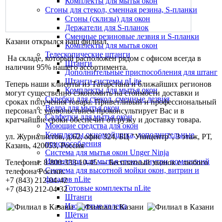
Комплекты для мытья окон
Сгоны для стекол, сменная резина, S-планки
Сгоны (склизы) для окон
Держатели для S-планок
Сменные резиновые лезвия и S-планки
Казани открылся наш филиал.
Комплекты для мытья окон
Телескопические штанги
На складе, который расположен рядом с офисом всегда в
Штанги
наличии 95% нашего ассортимента.
Дополнительные приспособления для штанг
Штанги системы nLite
Теперь наши клиенты из Татарстана и ближайших регионов
Комплекты для мытья окон
могут существенно сэкономить на стоимости доставки и
Скребки для стекол, сменные лезвия
сроках получения товара. Приветливый и профессиональный
Ведра для мытья окон
персонал с удовольствием проконсультирует Вас и в
Салфетки для мытья окон
кратчайшие сроки обеспечит отгрузку и доставку товара.
Моющие средства для окон
Комплекты окномойщика, дополнительные
ул. Журналистов, д.62, офис 324, БЦ "Уницентр", 3 этаж, РТ,
приспособления
Казань, 420053, Россия
Система для мытья окон Unger Ninja
Инвентарь для мытья стекол внутри помещений
Телефоны: 8-800-333-10-45 — Бесплатный звонок с любого
Система для высотной мойки окон, витрин и
телефона России.
фасадов nLite
+7 (843) 212-04-42
Готовые комплекты nLite
+7 (843) 212-04-32
Штанги
Изогнутые колена
Щётки