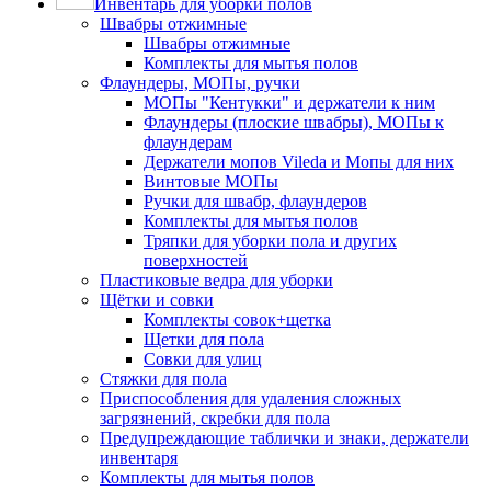
Инвентарь для уборки полов
Швабры отжимные
Швабры отжимные
Комплекты для мытья полов
Флаундеры, МОПы, ручки
МОПы "Кентукки" и держатели к ним
Флаундеры (плоские швабры), МОПы к
флаундерам
Держатели мопов Vileda и Мопы для них
Винтовые МОПы
Ручки для швабр, флаундеров
Комплекты для мытья полов
Тряпки для уборки пола и других
поверхностей
Пластиковые ведра для уборки
Щётки и совки
Комплекты совок+щетка
Щетки для пола
Совки для улиц
Стяжки для пола
Приспособления для удаления сложных
загрязнений, скребки для пола
Предупреждающие таблички и знаки, держатели
инвентаря
Комплекты для мытья полов