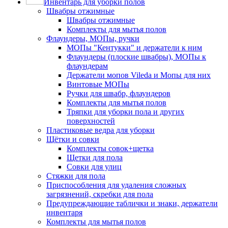
Инвентарь для уборки полов
Швабры отжимные
Швабры отжимные
Комплекты для мытья полов
Флаундеры, МОПы, ручки
МОПы "Кентукки" и держатели к ним
Флаундеры (плоские швабры), МОПы к
флаундерам
Держатели мопов Vileda и Мопы для них
Винтовые МОПы
Ручки для швабр, флаундеров
Комплекты для мытья полов
Тряпки для уборки пола и других
поверхностей
Пластиковые ведра для уборки
Щётки и совки
Комплекты совок+щетка
Щетки для пола
Совки для улиц
Стяжки для пола
Приспособления для удаления сложных
загрязнений, скребки для пола
Предупреждающие таблички и знаки, держатели
инвентаря
Комплекты для мытья полов