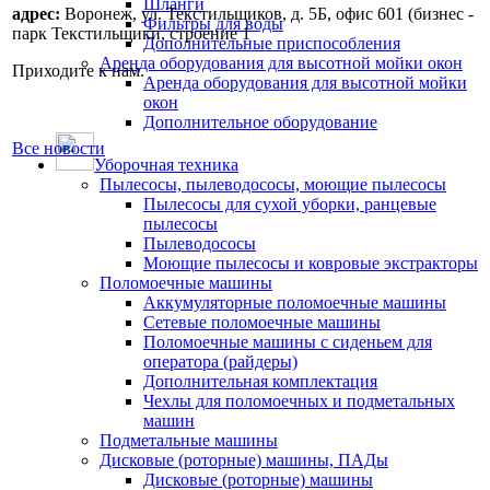
Шланги
адрес:
Воронеж, ул. Текстильщиков, д. 5Б, офис 601 (бизнес -
Фильтры для воды
парк Текстильщики, строение 1
Дополнительные приспособления
Аренда оборудования для высотной мойки окон
Приходите к нам.
Аренда оборудования для высотной мойки
окон
Дополнительное оборудование
Все новости
Уборочная техника
Пылесосы, пылеводососы, моющие пылесосы
Пылесосы для сухой уборки, ранцевые
пылесосы
Пылеводососы
Моющие пылесосы и ковровые экстракторы
Поломоечные машины
Аккумуляторные поломоечные машины
Сетевые поломоечные машины
Поломоечные машины с сиденьем для
оператора (райдеры)
Дополнительная комплектация
Чехлы для поломоечных и подметальных
машин
Подметальные машины
Дисковые (роторные) машины, ПАДы
Дисковые (роторные) машины