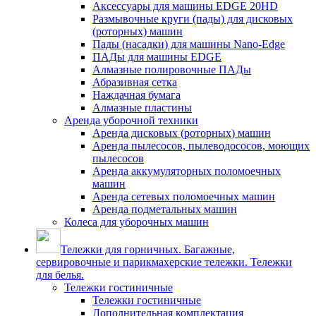
Аксессуары для машины EDGE 20HD
Размывочные круги (пады) для дисковых
(роторных) машин
Пады (насадки) для машины Nano-Edge
ПАДы для машины EDGE
Алмазные полировочные ПАДы
Абразивная сетка
Наждачная бумага
Алмазные пластины
Аренда уборочной техники
Аренда дисковых (роторных) машин
Аренда пылесосов, пылеводососов, моющих
пылесосов
Аренда аккумуляторных поломоечных
машин
Аренда сетевых поломоечных машин
Аренда подметальных машин
Колеса для уборочных машин
Тележки для горничных. Багажные,
сервировочные и парикмахерские тележки. Тележки
для белья.
Тележки гостиничные
Тележки гостиничные
Дополнительная комплектация