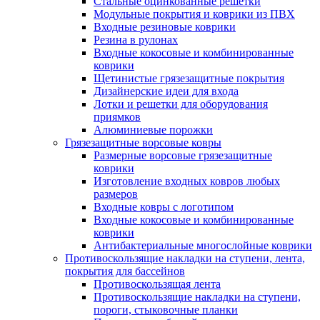
Стальные оцинкованные решетки
Модульные покрытия и коврики из ПВХ
Входные резиновые коврики
Резина в рулонах
Входные кокосовые и комбинированные
коврики
Щетинистые грязезащитные покрытия
Дизайнерские идеи для входа
Лотки и решетки для оборудования
приямков
Алюминиевые порожки
Грязезащитные ворсовые ковры
Размерные ворсовые грязезащитные
коврики
Изготовление входных ковров любых
размеров
Входные ковры с логотипом
Входные кокосовые и комбинированные
коврики
Антибактериальные многослойные коврики
Противоскользящие накладки на ступени, лента,
покрытия для бассейнов
Противоскользящая лента
Противоскользящие накладки на ступени,
пороги, стыковочные планки