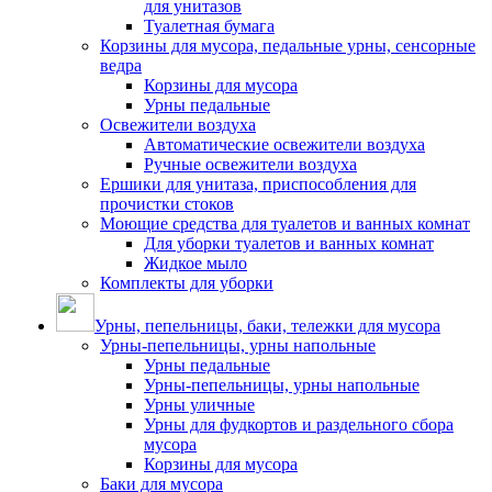
для унитазов
Туалетная бумага
Корзины для мусора, педальные урны, сенсорные
ведра
Корзины для мусора
Урны педальные
Освежители воздуха
Автоматические освежители воздуха
Ручные освежители воздуха
Ершики для унитаза, приспособления для
прочистки стоков
Моющие средства для туалетов и ванных комнат
Для уборки туалетов и ванных комнат
Жидкое мыло
Комплекты для уборки
Урны, пепельницы, баки, тележки для мусора
Урны-пепельницы, урны напольные
Урны педальные
Урны-пепельницы, урны напольные
Урны уличные
Урны для фудкортов и раздельного сбора
мусора
Корзины для мусора
Баки для мусора