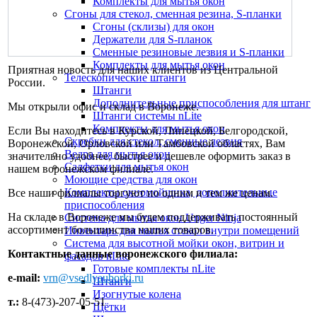
Комплекты для мытья окон
Сгоны для стекол, сменная резина, S-планки
Сгоны (склизы) для окон
Держатели для S-планок
Сменные резиновые лезвия и S-планки
Комплекты для мытья окон
Приятная новость для наших клиентов из Центральной
Телескопические штанги
России.
Штанги
Дополнительные приспособления для штанг
Мы открыли офис и склад в Воронеже.
Штанги системы nLite
Комплекты для мытья окон
Если Вы находитесь в Курской, Липецкой, Белгородской,
Скребки для стекол, сменные лезвия
Воронежской, Орловской или Тамбовской областях, Вам
Ведра для мытья окон
значительно удобнее, быстрее и дешевле оформить заказ в
Салфетки для мытья окон
нашем воронежском филиале.
Моющие средства для окон
Комплекты окномойщика, дополнительные
Все наши филиалы торгуют по одним и тем же ценам.
приспособления
На складе в Воронеже мы будем поддерживать постоянный
Система для мытья окон Unger Ninja
ассортимент большинства наших товаров.
Инвентарь для мытья стекол внутри помещений
Система для высотной мойки окон, витрин и
Контактные данные воронежского филиала:
фасадов nLite
Готовые комплекты nLite
e-mail:
vrn@vsedlyauborki.ru
Штанги
Изогнутые колена
т.:
8-(473)-207-05-51
Щётки