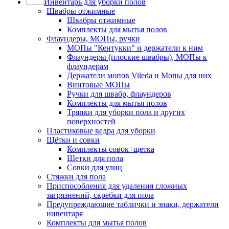
Инвентарь для уборки полов
Швабры отжимные
Швабры отжимные
Комплекты для мытья полов
Флаундеры, МОПы, ручки
МОПы "Кентукки" и держатели к ним
Флаундеры (плоские швабры), МОПы к
флаундерам
Держатели мопов Vileda и Мопы для них
Винтовые МОПы
Ручки для швабр, флаундеров
Комплекты для мытья полов
Тряпки для уборки пола и других
поверхностей
Пластиковые ведра для уборки
Щётки и совки
Комплекты совок+щетка
Щетки для пола
Совки для улиц
Стяжки для пола
Приспособления для удаления сложных
загрязнений, скребки для пола
Предупреждающие таблички и знаки, держатели
инвентаря
Комплекты для мытья полов