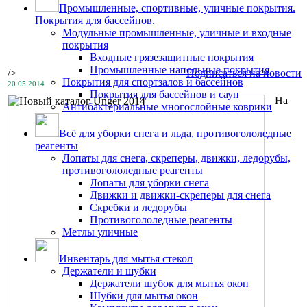
Промышленные, спортивные, уличные покрытия.
Покрытия для бассейнов.
Модульные промышленные, уличные и входные
покрытия
Входные грязезащитные покрытия
Промышленные напольные покрытия
/>
Подписаться на новости
Покрытия для спортзалов и бассейнов
20.05.2014
Покрытия для бассейнов и саун
На
Антибактериальные многослойные коврики
Всё для уборки снега и льда, противогололедные
реагенты
Лопаты для снега, скреперы, движки, ледорубы,
противогололедные реагенты
Лопаты для уборки снега
Движки и движки-скреперы для снега
Скребки и ледорубы
Противогололедные реагенты
Метлы уличные
Инвентарь для мытья стекол
Держатели и шубки
Держатели шубок для мытья окон
Шубки для мытья окон