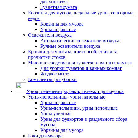
для унитазов
Туалетная бумага
Корзины для мусора, педальные урны, сенсорные
ведра
Корзины для мусора
Урны педальные
Освежители воздуха
Автоматические освежители воздуха
Ручные освежители воздуха
Ершики для унитаза, приспособления для
прочистки стоков
Моющие средства для туалетов и ванных комнат
Для уборки туалетов и ванных комнат
Жидкое мыло
Комплекты для уборки
Урны, пепельницы, баки, тележки для мусора
Урны-пепельницы, урны напольные
Урны педальные
Урны-пепельницы, урны напольные
Урны уличные
Урны для фудкортов и раздельного сбора
мусора
Корзины для мусора
Баки для мусора