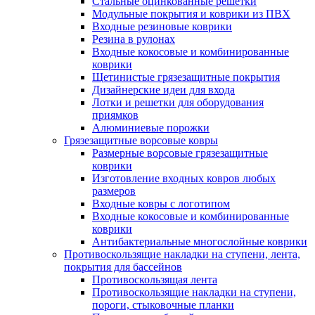
Стальные оцинкованные решетки
Модульные покрытия и коврики из ПВХ
Входные резиновые коврики
Резина в рулонах
Входные кокосовые и комбинированные
коврики
Щетинистые грязезащитные покрытия
Дизайнерские идеи для входа
Лотки и решетки для оборудования
приямков
Алюминиевые порожки
Грязезащитные ворсовые ковры
Размерные ворсовые грязезащитные
коврики
Изготовление входных ковров любых
размеров
Входные ковры с логотипом
Входные кокосовые и комбинированные
коврики
Антибактериальные многослойные коврики
Противоскользящие накладки на ступени, лента,
покрытия для бассейнов
Противоскользящая лента
Противоскользящие накладки на ступени,
пороги, стыковочные планки