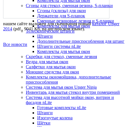
Комплекты для мытья окон
Сгоны для стекол, сменная резина, S-планки
Сгоны (склизы) для окон
Держатели для S-планок
Сменные резиновые лезвия и S-планки
нашем сайте выложен для скачивания новый
каталог Unger
Комплекты для мытья окон
2014
(pdf., 9041 Кб, на английском языке).
Телескопические штанги
Штанги
Дополнительные приспособления для штанг
Все новости
Штанги системы nLite
Комплекты для мытья окон
Скребки для стекол, сменные лезвия
Ведра для мытья окон
Салфетки для мытья окон
Моющие средства для окон
Комплекты окномойщика, дополнительные
приспособления
Система для мытья окон Unger Ninja
Инвентарь для мытья стекол внутри помещений
Система для высотной мойки окон, витрин и
фасадов nLite
Готовые комплекты nLite
Штанги
Изогнутые колена
Щётки