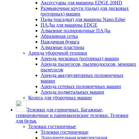
Аксессуары для машины EDGE 20HD
Размывочные круги (пады) для дисковых
(роторных) машин
Пады (насадки) для машины Nano-Edge
ПАДы для машины EDGE
Алмазные полировочные ПАДы
Абразивная сетка
Наждачная бумага
Алмазные пластины
Аренда уборочной техники
Аренда дисковых (роторных) машин
Аренда пылесосов, пылеводососов, моющих
пылесосов
Аренда аккумуляторных поломоечных
машин
Аренда сетевых поломоечных машин
Аренда подметальных машин
Колеса для уборочных машин
Тележки для горничных. Багажные,
сервировочные и парикмахерские тележки. Тележки
для белья.
Тележки гостиничные
Тележки гостиничные
Дополнительная комплектация