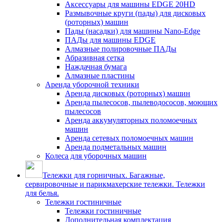
Аксессуары для машины EDGE 20HD
Размывочные круги (пады) для дисковых
(роторных) машин
Пады (насадки) для машины Nano-Edge
ПАДы для машины EDGE
Алмазные полировочные ПАДы
Абразивная сетка
Наждачная бумага
Алмазные пластины
Аренда уборочной техники
Аренда дисковых (роторных) машин
Аренда пылесосов, пылеводососов, моющих
пылесосов
Аренда аккумуляторных поломоечных
машин
Аренда сетевых поломоечных машин
Аренда подметальных машин
Колеса для уборочных машин
Тележки для горничных. Багажные,
сервировочные и парикмахерские тележки. Тележки
для белья.
Тележки гостиничные
Тележки гостиничные
Дополнительная комплектация