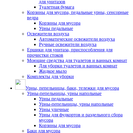
для унитазов
Туалетная бумага
Корзины для мусора, педальные урны, сенсорные
ведра
Корзины для мусора
Урны педальные
Освежители воздуха
Автоматические освежители воздуха
Ручные освежители воздуха
Ершики для унитаза, приспособления для
прочистки стоков
Моющие средства для туалетов и ванных комнат
Для уборки туалетов и ванных комнат
Жидкое мыло
Комплекты для уборки
Урны, пепельницы, баки, тележки для мусора
Урны-пепельницы, урны напольные
Урны педальные
Урны-пепельницы, урны напольные
Урны уличные
Урны для фудкортов и раздельного сбора
мусора
Корзины для мусора
Баки для мусора