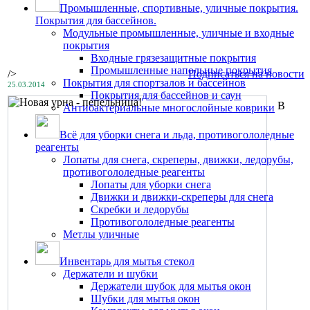
Промышленные, спортивные, уличные покрытия.
Покрытия для бассейнов.
Модульные промышленные, уличные и входные
покрытия
Входные грязезащитные покрытия
Промышленные напольные покрытия
/>
Подписаться на новости
Покрытия для спортзалов и бассейнов
25.03.2014
Покрытия для бассейнов и саун
В
Антибактериальные многослойные коврики
Всё для уборки снега и льда, противогололедные
реагенты
Лопаты для снега, скреперы, движки, ледорубы,
противогололедные реагенты
Лопаты для уборки снега
Движки и движки-скреперы для снега
Скребки и ледорубы
Противогололедные реагенты
Метлы уличные
Инвентарь для мытья стекол
Держатели и шубки
Держатели шубок для мытья окон
Шубки для мытья окон