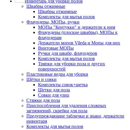
Инвентарь для уборки полов
Швабры отжимные
Швабры отжимные
Комплекты для мытья полов
Флаундеры, МОПы, ручки
МОПы "Кентукки" и держатели к ним
Флаундеры (плоские швабры), МОПы к
флаундерам
Держатели мопов Vileda и Мопы для них
Винтовые МОПы
Ручки для швабр, флаундеров
Комплекты для мытья полов
Тряпки для уборки пола и других
поверхностей
Пластиковые ведра для уборки
Щётки и совки
Комплекты совок+щетка
Щетки для пола
Совки для улиц
Стяжки для пола
Приспособления для удаления сложных
загрязнений, скребки для пола
Предупреждающие таблички и знаки, держатели
инвентаря
Комплекты для мытья полов