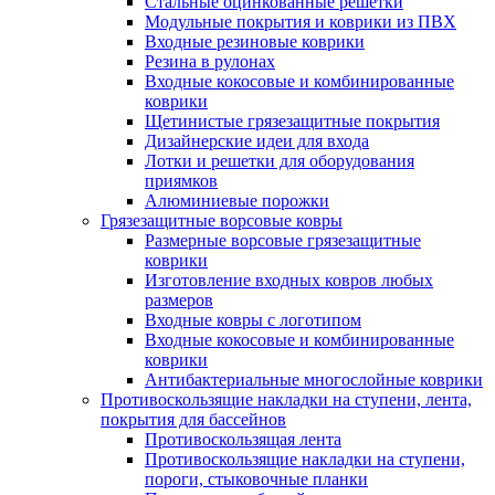
Стальные оцинкованные решетки
Модульные покрытия и коврики из ПВХ
Входные резиновые коврики
Резина в рулонах
Входные кокосовые и комбинированные
коврики
Щетинистые грязезащитные покрытия
Дизайнерские идеи для входа
Лотки и решетки для оборудования
приямков
Алюминиевые порожки
Грязезащитные ворсовые ковры
Размерные ворсовые грязезащитные
коврики
Изготовление входных ковров любых
размеров
Входные ковры с логотипом
Входные кокосовые и комбинированные
коврики
Антибактериальные многослойные коврики
Противоскользящие накладки на ступени, лента,
покрытия для бассейнов
Противоскользящая лента
Противоскользящие накладки на ступени,
пороги, стыковочные планки