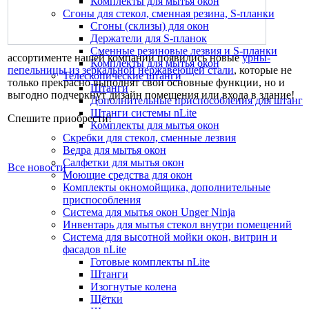
Комплекты для мытья окон
Сгоны для стекол, сменная резина, S-планки
Сгоны (склизы) для окон
Держатели для S-планок
Сменные резиновые лезвия и S-планки
ассортименте нашей компании появились новые
урны-
Комплекты для мытья окон
пепельницы из зеркальной нержавеющей стали
, которые не
Телескопические штанги
только прекрасно выполнят свои основные функции, но и
Штанги
выгодно подчеркнут дизайн помещения или входа в здание!
Дополнительные приспособления для штанг
Штанги системы nLite
Спешите приобрести!
Комплекты для мытья окон
Скребки для стекол, сменные лезвия
Ведра для мытья окон
Салфетки для мытья окон
Все новости
Моющие средства для окон
Комплекты окномойщика, дополнительные
приспособления
Система для мытья окон Unger Ninja
Инвентарь для мытья стекол внутри помещений
Система для высотной мойки окон, витрин и
фасадов nLite
Готовые комплекты nLite
Штанги
Изогнутые колена
Щётки