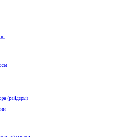
он
осы
ра (райдеры)
шин
торных) машин