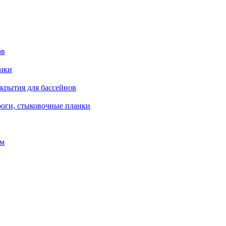
ов
рики
окрытия для бассейнов
роги, стыковочные планки
ом