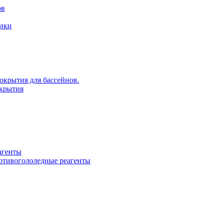
ов
рики
крытия для бассейнов.
крытия
агенты
ротивогололедные реагенты