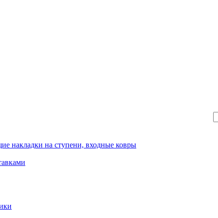
ие накладки на ступени, входные ковры
тавками
рики