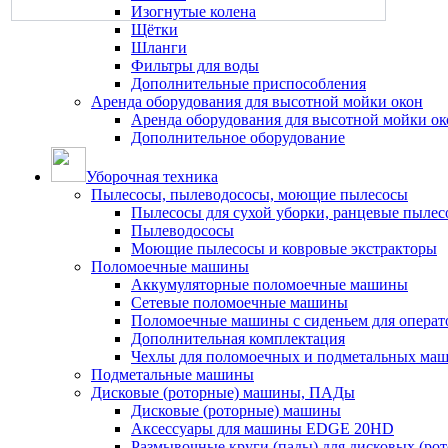
Изогнутые колена
Щётки
Шланги
Фильтры для воды
Дополнительные приспособления
Аренда оборудования для высотной мойки окон
Аренда оборудования для высотной мойки ок
Дополнительное оборудование
Уборочная техника
Пылесосы, пылеводососы, моющие пылесосы
Пылесосы для сухой уборки, ранцевые пылес
Пылеводососы
Моющие пылесосы и ковровые экстракторы
Поломоечные машины
Аккумуляторные поломоечные машины
Сетевые поломоечные машины
Поломоечные машины с сиденьем для операто
Дополнительная комплектация
Чехлы для поломоечных и подметальных ма
Подметальные машины
Дисковые (роторные) машины, ПАДы
Дисковые (роторные) машины
Аксессуары для машины EDGE 20HD
Размывочные круги (пады) для дисковых (ро