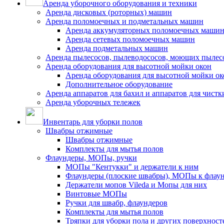
Аренда уборочного оборудования и техники
Аренда дисковых (роторных) машин
Аренда поломоечных и подметальных машин
Аренда аккумуляторных поломоечных маши
Аренда сетевых поломоечных машин
Аренда подметальных машин
Аренда пылесосов, пылеводососов, моющих пылес
Аренда оборудования для высотной мойки окон
Аренда оборудования для высотной мойки ок
Дополнительное оборудование
Аренда аппаратов для бахил и аппаратов для чистк
Аренда уборочных тележек
Инвентарь для уборки полов
Швабры отжимные
Швабры отжимные
Комплекты для мытья полов
Флаундеры, МОПы, ручки
МОПы "Кентукки" и держатели к ним
Флаундеры (плоские швабры), МОПы к флау
Держатели мопов Vileda и Мопы для них
Винтовые МОПы
Ручки для швабр, флаундеров
Комплекты для мытья полов
Тряпки для уборки пола и других поверхност