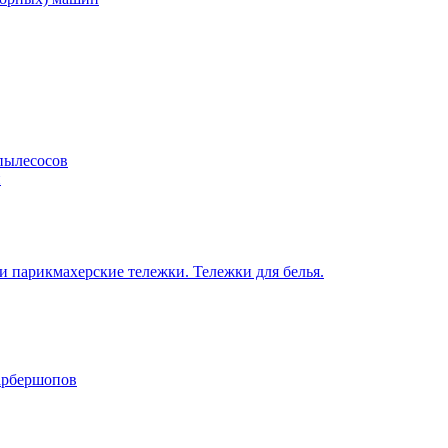
пылесосов
н
 парикмахерские тележки. Тележки для белья.
барбершопов