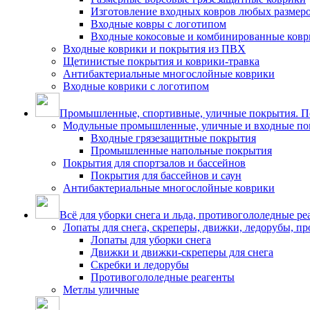
Изготовление входных ковров любых размер
Входные ковры с логотипом
Входные кокосовые и комбинированные ков
Входные коврики и покрытия из ПВХ
Щетинистые покрытия и коврики-травка
Антибактериальные многослойные коврики
Входные коврики с логотипом
Промышленные, спортивные, уличные покрытия. По
Модульные промышленные, уличные и входные по
Входные грязезащитные покрытия
Промышленные напольные покрытия
Покрытия для спортзалов и бассейнов
Покрытия для бассейнов и саун
Антибактериальные многослойные коврики
Всё для уборки снега и льда, противогололедные ре
Лопаты для снега, скреперы, движки, ледорубы, п
Лопаты для уборки снега
Движки и движки-скреперы для снега
Скребки и ледорубы
Противогололедные реагенты
Метлы уличные