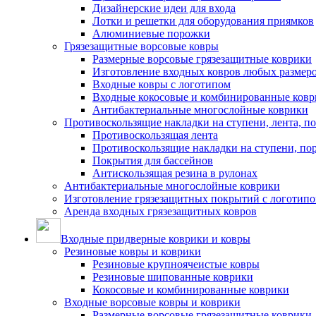
Дизайнерские идеи для входа
Лотки и решетки для оборудования приямков
Алюминиевые порожки
Грязезащитные ворсовые ковры
Размерные ворсовые грязезащитные коврики
Изготовление входных ковров любых размер
Входные ковры с логотипом
Входные кокосовые и комбинированные ков
Антибактериальные многослойные коврики
Противоскользящие накладки на ступени, лента, п
Противоскользящая лента
Противоскользящие накладки на ступени, по
Покрытия для бассейнов
Антискользящая резина в рулонах
Антибактериальные многослойные коврики
Изготовление грязезащитных покрытий с логотип
Аренда входных грязезащитных ковров
Входные придверные коврики и ковры
Резиновые ковры и коврики
Резиновые крупноячеистые ковры
Резиновые шипованные коврики
Кокосовые и комбинированные коврики
Входные ворсовые ковры и коврики
Размерные ворсовые грязезащитные коврики