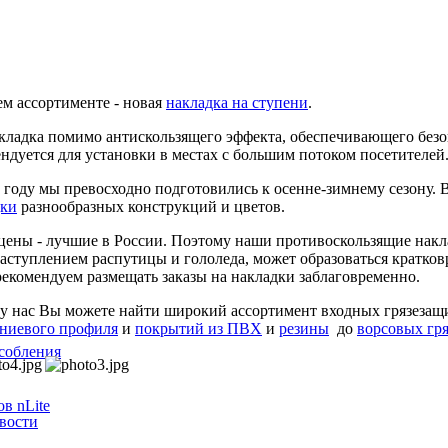
м ассортименте - новая
накладка на ступени
.
кладка помимо антискользящего эффекта, обеспечивающего безоп
ндуется для установки в местах c большим потоком посетителей
 году мы превосходно подготовились к осенне-зимнему сезону.
дки
разнообразных конструкций и цветов.
ены - лучшие в России. Поэтому наши противоскользящие накл
наступлением распутицы и гололеда, может образоваться кратк
рекомендуем размещать заказы на накладки заблаговременно.
у нас Вы можете найти широкий ассортимент входных грязезащ
ниевого профиля
и
покрытий из ПВХ
и
резины
до
ворсовых гр
собления
в nLite
вости