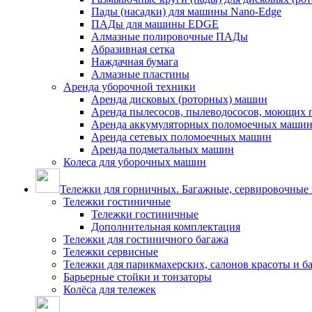
Пады (насадки) для машины Nano-Edge
ПАДы для машины EDGE
Алмазные полировочные ПАДы
Абразивная сетка
Наждачная бумага
Алмазные пластины
Аренда уборочной техники
Аренда дисковых (роторных) машин
Аренда пылесосов, пылеводососов, моющих 
Аренда аккумуляторных поломоечных маши
Аренда сетевых поломоечных машин
Аренда подметальных машин
Колеса для уборочных машин
Тележки для горничных. Багажные, сервировочные и
Тележки гостиничные
Тележки гостиничные
Дополнительная комплектация
Тележки для гостиничного багажа
Тележки сервисные
Тележки для парикмахерских, салонов красоты и 
Барьерные стойки и тонзаторы
Колёса для тележек