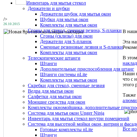
Инвентарь для мытья стекол
Держатели и шубки
Держатели шубок для мытья окон
/>
Шубки для мытья окон
26.10.2015
Комплекты для мытья окон
Сгоны для стекол, сменная резина, S-планки
В наше
Сгоны (склизы) для окон
Держатели для S-планок
Эта на
Сменные резиновые лезвия и S-планки
Рекоме
Комплекты для мытья окон
В этом
Телескопические штанги
накла
Штанги
Дополнительные приспособления для штанг
Наши ц
Штанги системы nLite
что с 
Комплекты для мытья окон
этого 
Скребки для стекол, сменные лезвия
Ведра для мытья окон
Также 
Салфетки для мытья окон
алюми
Моющие средства для окон
Комплекты окномойщика, дополнительные приспо
Система для мытья окон Unger Ninja
Инвентарь для мытья стекол внутри помещений
Система для высотной мойки окон, витрин и фасадо
Все но
Готовые комплекты nLite
Штанги