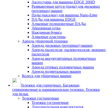
Аксессуары для машины EDGE 20HD
Размывочные круги (пады) для дисковых
(роторных) машин
Пады (насадки) для машины Nano-Edge
ПАДы для машины EDGE
Алмазные полировочные ПАДы
Абразивная сетка
Наждачная бумага
Алмазные пластины
Аренда уборочной техники
Аренда дисковых (роторных) машин
Аренда пылесосов, пылеводососов, моющих
пылесосов
Аренда аккумуляторных поломоечных
машин
Аренда сетевых поломоечных машин
Аренда подметальных машин
Колеса для уборочных машин
Тележки для горничных. Багажные,
сервировочные и парикмахерские тележки. Тележки
для белья.
Тележки гостиничные
Тележки гостиничные
Дополнительная комплектация