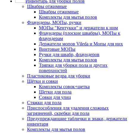
Инвентарь для уборки полов
Швабры отжимные
Швабры отжимные
Комплекты для мытья полов
Флаундеры, МОПы, ручки
МОПы "Кентукки" и держатели к ним
Флаундеры (плоские швабры), МОПы к
флаундерам
Держатели мопов Vileda и Мопы для них
Винтовые МОПы
Ручки для швабр, флаундеров
Комплекты для мытья полов
Тряпки для уборки пола и других
поверхностей
Пластиковые ведра для уборки
Щётки и совки
Комплекты совок+щетка
Щетки для пола
Совки для улиц
Стяжки для пола
Приспособления для удаления сложных
загрязнений, скребки для пола
Предупреждающие таблички и знаки, держатели
инвентаря
Комплекты для мытья полов