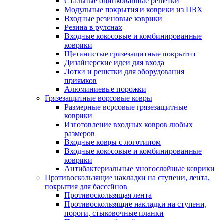
Стальные оцинкованные решетки
Модульные покрытия и коврики из ПВХ
Входные резиновые коврики
Резина в рулонах
Входные кокосовые и комбинированные
коврики
Щетинистые грязезащитные покрытия
Дизайнерские идеи для входа
Лотки и решетки для оборудования
приямков
Алюминиевые порожки
Грязезащитные ворсовые ковры
Размерные ворсовые грязезащитные
коврики
Изготовление входных ковров любых
размеров
Входные ковры с логотипом
Входные кокосовые и комбинированные
коврики
Антибактериальные многослойные коврики
Противоскользящие накладки на ступени, лента,
покрытия для бассейнов
Противоскользящая лента
Противоскользящие накладки на ступени,
пороги, стыковочные планки