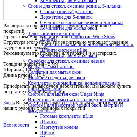
Комплекты для мытья окон
Сгоны для стекол, сменная резина, S-планки
Сгоны (склизы) для окон
Держатели для S-планок
Сменные резиновые лезвия и S-планки
Расширился наш ассортимент рулонных резиновых
Комплекты для мытья окон
покрытий.
Телескопические штанги
Предлагаем Вашему вниманию
покрытие Wide Strips
.
Штанги
Структура этого покрытия значительно упрощает удаление
Дополнительные приспособления для штанг
задержанного мусора.
Штанги системы nLite
Рекомендуем это покрытие для гаражей и мастерских.
Комплекты для мытья окон
Скребки для стекол, сменные лезвия
Толщина покрытия - 5 мм
Ведра для мытья окон
Ширина - 120 см
Салфетки для мытья окон
Длина рулона - 15 м.
Моющие средства для окон
Комплекты окномойщика, дополнительные
Приобретать целый рулон необязательно. Вы можете купить
приспособления
покрытие нужной Вам длины.
Система для мытья окон Unger Ninja
Инвентарь для мытья стекол внутри помещений
Здесь
Вы можете ознакомиться с полным ассортиментом
Система для высотной мойки окон, витрин и
наших рулонных резиновых покрытий.
фасадов nLite
Готовые комплекты nLite
Штанги
Все новости
Изогнутые колена
Щётки