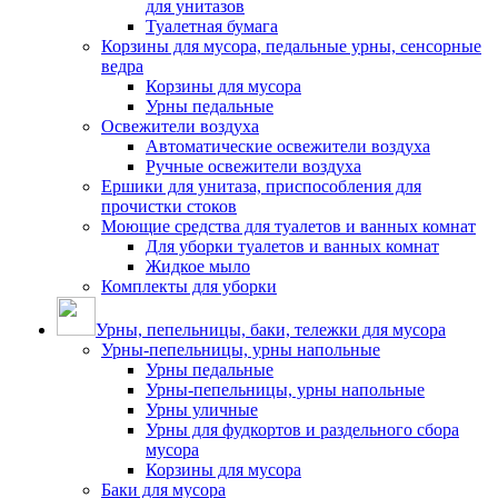
для унитазов
Туалетная бумага
Корзины для мусора, педальные урны, сенсорные
ведра
Корзины для мусора
Урны педальные
Освежители воздуха
Автоматические освежители воздуха
Ручные освежители воздуха
Ершики для унитаза, приспособления для
прочистки стоков
Моющие средства для туалетов и ванных комнат
Для уборки туалетов и ванных комнат
Жидкое мыло
Комплекты для уборки
Урны, пепельницы, баки, тележки для мусора
Урны-пепельницы, урны напольные
Урны педальные
Урны-пепельницы, урны напольные
Урны уличные
Урны для фудкортов и раздельного сбора
мусора
Корзины для мусора
Баки для мусора