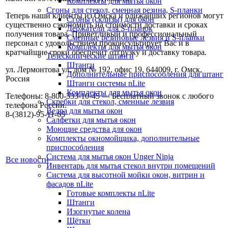
Комплекты для мытья окон
Сгоны для стекол, сменная резина, S-планки
Теперь наши клиенты из Омска и ближайших регионов могут
Сгоны (склизы) для окон
существенно сэкономить на стоимости доставки и сроках
Держатели для S-планок
получения товара. Приветливый и профессиональный
Сменные резиновые лезвия и S-планки
персонал с удовольствием проконсультирует Вас и в
Комплекты для мытья окон
кратчайшие сроки обеспечит отгрузку и доставку товара.
Телескопические штанги
Штанги
ул. Лермонтова ул, дом № 192, офис 19, 644009, г. Омск,
Дополнительные приспособления для штанг
Россия
Штанги системы nLite
Комплекты для мытья окон
Телефоны: 8-800-333-10-45 — Бесплатный звонок с любого
Скребки для стекол, сменные лезвия
телефона России.
Ведра для мытья окон
8-(3812)-95-11-65
Салфетки для мытья окон
Моющие средства для окон
Комплекты окномойщика, дополнительные
приспособления
Система для мытья окон Unger Ninja
Все новости
Инвентарь для мытья стекол внутри помещений
Система для высотной мойки окон, витрин и
фасадов nLite
Готовые комплекты nLite
Штанги
Изогнутые колена
Щётки