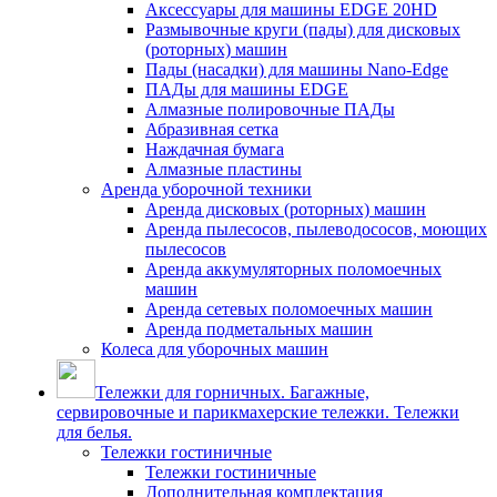
Аксессуары для машины EDGE 20HD
Размывочные круги (пады) для дисковых
(роторных) машин
Пады (насадки) для машины Nano-Edge
ПАДы для машины EDGE
Алмазные полировочные ПАДы
Абразивная сетка
Наждачная бумага
Алмазные пластины
Аренда уборочной техники
Аренда дисковых (роторных) машин
Аренда пылесосов, пылеводососов, моющих
пылесосов
Аренда аккумуляторных поломоечных
машин
Аренда сетевых поломоечных машин
Аренда подметальных машин
Колеса для уборочных машин
Тележки для горничных. Багажные,
сервировочные и парикмахерские тележки. Тележки
для белья.
Тележки гостиничные
Тележки гостиничные
Дополнительная комплектация