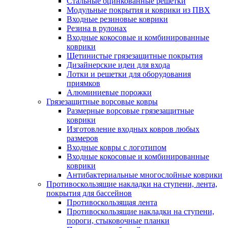
Стальные оцинкованные решетки
Модульные покрытия и коврики из ПВХ
Входные резиновые коврики
Резина в рулонах
Входные кокосовые и комбинированные
коврики
Щетинистые грязезащитные покрытия
Дизайнерские идеи для входа
Лотки и решетки для оборудования
приямков
Алюминиевые порожки
Грязезащитные ворсовые ковры
Размерные ворсовые грязезащитные
коврики
Изготовление входных ковров любых
размеров
Входные ковры с логотипом
Входные кокосовые и комбинированные
коврики
Антибактериальные многослойные коврики
Противоскользящие накладки на ступени, лента,
покрытия для бассейнов
Противоскользящая лента
Противоскользящие накладки на ступени,
пороги, стыковочные планки