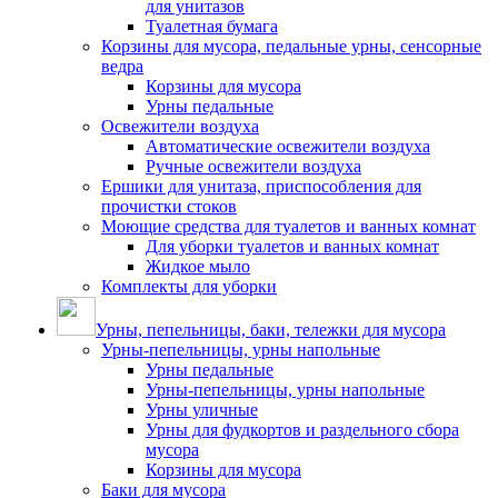
для унитазов
Туалетная бумага
Корзины для мусора, педальные урны, сенсорные
ведра
Корзины для мусора
Урны педальные
Освежители воздуха
Автоматические освежители воздуха
Ручные освежители воздуха
Ершики для унитаза, приспособления для
прочистки стоков
Моющие средства для туалетов и ванных комнат
Для уборки туалетов и ванных комнат
Жидкое мыло
Комплекты для уборки
Урны, пепельницы, баки, тележки для мусора
Урны-пепельницы, урны напольные
Урны педальные
Урны-пепельницы, урны напольные
Урны уличные
Урны для фудкортов и раздельного сбора
мусора
Корзины для мусора
Баки для мусора