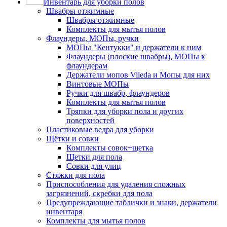
Инвентарь для уборки полов
Швабры отжимные
Швабры отжимные
Комплекты для мытья полов
Флаундеры, МОПы, ручки
МОПы "Кентукки" и держатели к ним
Флаундеры (плоские швабры), МОПы к
флаундерам
Держатели мопов Vileda и Мопы для них
Винтовые МОПы
Ручки для швабр, флаундеров
Комплекты для мытья полов
Тряпки для уборки пола и других
поверхностей
Пластиковые ведра для уборки
Щётки и совки
Комплекты совок+щетка
Щетки для пола
Совки для улиц
Стяжки для пола
Приспособления для удаления сложных
загрязнений, скребки для пола
Предупреждающие таблички и знаки, держатели
инвентаря
Комплекты для мытья полов