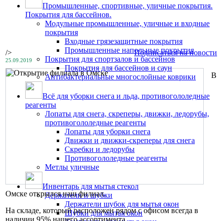
Промышленные, спортивные, уличные покрытия.
Покрытия для бассейнов.
Модульные промышленные, уличные и входные
покрытия
Входные грязезащитные покрытия
Промышленные напольные покрытия
/>
Подписаться на новости
Покрытия для спортзалов и бассейнов
25.09.2019
Покрытия для бассейнов и саун
В
Антибактериальные многослойные коврики
Всё для уборки снега и льда, противогололедные
реагенты
Лопаты для снега, скреперы, движки, ледорубы,
противогололедные реагенты
Лопаты для уборки снега
Движки и движки-скреперы для снега
Скребки и ледорубы
Противогололедные реагенты
Метлы уличные
Инвентарь для мытья стекол
Омске открылся наш филиал.
Держатели и шубки
Держатели шубок для мытья окон
На складе, который расположен рядом с офисом всегда в
Шубки для мытья окон
наличии 95% нашего ассортимента.