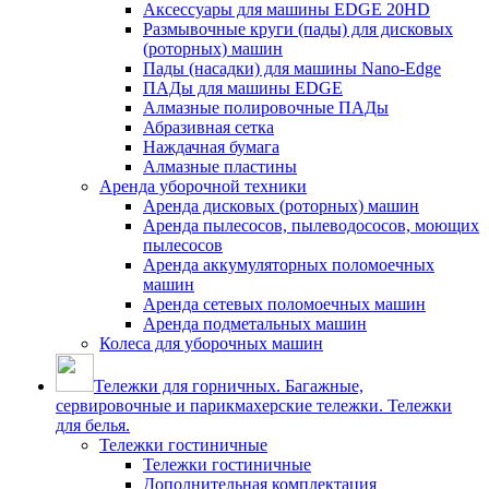
Аксессуары для машины EDGE 20HD
Размывочные круги (пады) для дисковых
(роторных) машин
Пады (насадки) для машины Nano-Edge
ПАДы для машины EDGE
Алмазные полировочные ПАДы
Абразивная сетка
Наждачная бумага
Алмазные пластины
Аренда уборочной техники
Аренда дисковых (роторных) машин
Аренда пылесосов, пылеводососов, моющих
пылесосов
Аренда аккумуляторных поломоечных
машин
Аренда сетевых поломоечных машин
Аренда подметальных машин
Колеса для уборочных машин
Тележки для горничных. Багажные,
сервировочные и парикмахерские тележки. Тележки
для белья.
Тележки гостиничные
Тележки гостиничные
Дополнительная комплектация