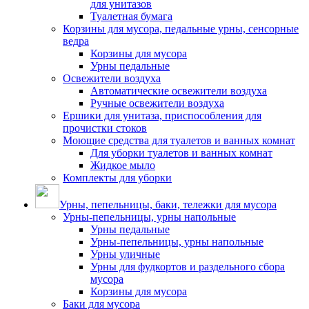
для унитазов
Туалетная бумага
Корзины для мусора, педальные урны, сенсорные
ведра
Корзины для мусора
Урны педальные
Освежители воздуха
Автоматические освежители воздуха
Ручные освежители воздуха
Ершики для унитаза, приспособления для
прочистки стоков
Моющие средства для туалетов и ванных комнат
Для уборки туалетов и ванных комнат
Жидкое мыло
Комплекты для уборки
Урны, пепельницы, баки, тележки для мусора
Урны-пепельницы, урны напольные
Урны педальные
Урны-пепельницы, урны напольные
Урны уличные
Урны для фудкортов и раздельного сбора
мусора
Корзины для мусора
Баки для мусора