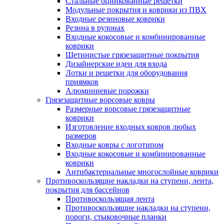
Стальные оцинкованные решетки
Модульные покрытия и коврики из ПВХ
Входные резиновые коврики
Резина в рулонах
Входные кокосовые и комбинированные
коврики
Щетинистые грязезащитные покрытия
Дизайнерские идеи для входа
Лотки и решетки для оборудования
приямков
Алюминиевые порожки
Грязезащитные ворсовые ковры
Размерные ворсовые грязезащитные
коврики
Изготовление входных ковров любых
размеров
Входные ковры с логотипом
Входные кокосовые и комбинированные
коврики
Антибактериальные многослойные коврики
Противоскользящие накладки на ступени, лента,
покрытия для бассейнов
Противоскользящая лента
Противоскользящие накладки на ступени,
пороги, стыковочные планки