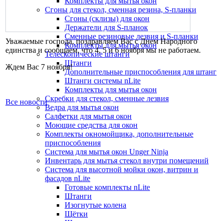
Комплекты для мытья окон
Сгоны для стекол, сменная резина, S-планки
Сгоны (склизы) для окон
Держатели для S-планок
Сменные резиновые лезвия и S-планки
Уважаемые господа, поздравляем Вас с Днем Народного
Комплекты для мытья окон
единства и сообщаем, что 4, 5 и 6 ноября мы не работаем.
Телескопические штанги
Штанги
Ждем Вас 7 ноября!
Дополнительные приспособления для штанг
Штанги системы nLite
Комплекты для мытья окон
Скребки для стекол, сменные лезвия
Все новости
Ведра для мытья окон
Салфетки для мытья окон
Моющие средства для окон
Комплекты окномойщика, дополнительные
приспособления
Система для мытья окон Unger Ninja
Инвентарь для мытья стекол внутри помещений
Система для высотной мойки окон, витрин и
фасадов nLite
Готовые комплекты nLite
Штанги
Изогнутые колена
Щётки