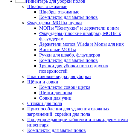
Инвентарь для уборки полов
Швабры отжимные
Швабры отжимные
Комплекты для мытья полов
Флаундеры, МОПы, ручки
МОПы "Кентукки" и держатели к ним
Флаундеры (плоские швабры), МОПы к
флаундерам
Держатели мопов Vileda и Мопы для них
Винтовые МОПы
Ручки для швабр, флаундеров
Комплекты для мытья полов
Тряпки для уборки пола и других
поверхностей
Пластиковые ведра для уборки
Щётки и совки
Комплекты совок+щетка
Щетки для пола
Совки для улиц
Стяжки для пола
Приспособления для удаления сложных
загрязнений, скребки для пола
Предупреждающие таблички и знаки, держатели
инвентаря
Комплекты для мытья полов