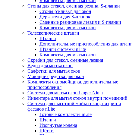
Комплекты для мытья окон
Сгоны для стекол, сменная резина, S-планки
Сгоны (склизы) для окон
Держатели для S-планок
Сменные резиновые лезвия и S-планки
Комплекты для мытья окон
Телескопические штанги
Штанги
Дополнительные приспособления для штанг
Штанги системы nLite
Комплекты для мытья окон
Скребки для стекол, сменные лезвия
Ведра для мытья окон
Салфетки для мытья окон
Моющие средства для окон
Комплекты окномойщика, дополнительные
приспособления
Система для мытья окон Unger Ninja
Инвентарь для мытья стекол внутри помещений
Система для высотной мойки окон, витрин и
фасадов nLite
Готовые комплекты nLite
Штанги
Изогнутые колена
Щётки