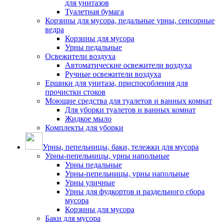
для унитазов
Туалетная бумага
Корзины для мусора, педальные урны, сенсорные
ведра
Корзины для мусора
Урны педальные
Освежители воздуха
Автоматические освежители воздуха
Ручные освежители воздуха
Ершики для унитаза, приспособления для
прочистки стоков
Моющие средства для туалетов и ванных комнат
Для уборки туалетов и ванных комнат
Жидкое мыло
Комплекты для уборки
Урны, пепельницы, баки, тележки для мусора
Урны-пепельницы, урны напольные
Урны педальные
Урны-пепельницы, урны напольные
Урны уличные
Урны для фудкортов и раздельного сбора
мусора
Корзины для мусора
Баки для мусора