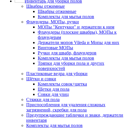
Инвентарь для уборки полов
Швабры отжимные
Швабры отжимные
Комплекты для мытья полов
Флаундеры, МОПы, ручки
МОПы "Кентукки" и держатели к ним
Флаундеры (плоские швабры), МОПы к
флаундерам
Держатели мопов Vileda и Мопы для них
Винтовые МОПы
Ручки для швабр, флаундеров
Комплекты для мытья полов
Тряпки для уборки пола и других
поверхностей
Пластиковые ведра для уборки
Щётки и совки
Комплекты совок+щетка
Щетки для пола
Совки для улиц
Стяжки для пола
Приспособления для удаления сложных
загрязнений, скребки для пола
Предупреждающие таблички и знаки, держатели
инвентаря
Комплекты для мытья полов