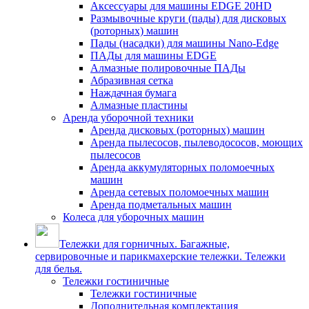
Аксессуары для машины EDGE 20HD
Размывочные круги (пады) для дисковых
(роторных) машин
Пады (насадки) для машины Nano-Edge
ПАДы для машины EDGE
Алмазные полировочные ПАДы
Абразивная сетка
Наждачная бумага
Алмазные пластины
Аренда уборочной техники
Аренда дисковых (роторных) машин
Аренда пылесосов, пылеводососов, моющих
пылесосов
Аренда аккумуляторных поломоечных
машин
Аренда сетевых поломоечных машин
Аренда подметальных машин
Колеса для уборочных машин
Тележки для горничных. Багажные,
сервировочные и парикмахерские тележки. Тележки
для белья.
Тележки гостиничные
Тележки гостиничные
Дополнительная комплектация