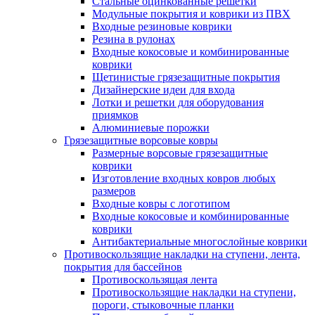
Стальные оцинкованные решетки
Модульные покрытия и коврики из ПВХ
Входные резиновые коврики
Резина в рулонах
Входные кокосовые и комбинированные
коврики
Щетинистые грязезащитные покрытия
Дизайнерские идеи для входа
Лотки и решетки для оборудования
приямков
Алюминиевые порожки
Грязезащитные ворсовые ковры
Размерные ворсовые грязезащитные
коврики
Изготовление входных ковров любых
размеров
Входные ковры с логотипом
Входные кокосовые и комбинированные
коврики
Антибактериальные многослойные коврики
Противоскользящие накладки на ступени, лента,
покрытия для бассейнов
Противоскользящая лента
Противоскользящие накладки на ступени,
пороги, стыковочные планки