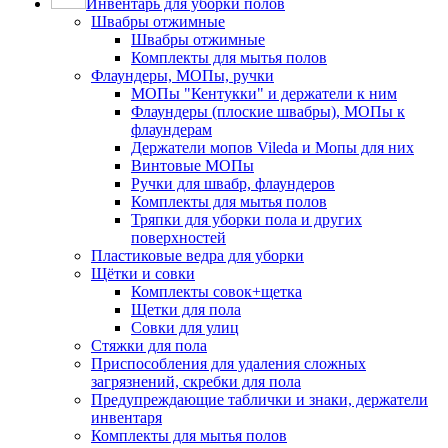
Инвентарь для уборки полов
Швабры отжимные
Швабры отжимные
Комплекты для мытья полов
Флаундеры, МОПы, ручки
МОПы "Кентукки" и держатели к ним
Флаундеры (плоские швабры), МОПы к
флаундерам
Держатели мопов Vileda и Мопы для них
Винтовые МОПы
Ручки для швабр, флаундеров
Комплекты для мытья полов
Тряпки для уборки пола и других
поверхностей
Пластиковые ведра для уборки
Щётки и совки
Комплекты совок+щетка
Щетки для пола
Совки для улиц
Стяжки для пола
Приспособления для удаления сложных
загрязнений, скребки для пола
Предупреждающие таблички и знаки, держатели
инвентаря
Комплекты для мытья полов