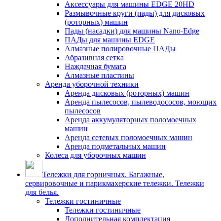
Аксессуары для машины EDGE 20HD
Размывочные круги (пады) для дисковых
(роторных) машин
Пады (насадки) для машины Nano-Edge
ПАДы для машины EDGE
Алмазные полировочные ПАДы
Абразивная сетка
Наждачная бумага
Алмазные пластины
Аренда уборочной техники
Аренда дисковых (роторных) машин
Аренда пылесосов, пылеводососов, моющих
пылесосов
Аренда аккумуляторных поломоечных
машин
Аренда сетевых поломоечных машин
Аренда подметальных машин
Колеса для уборочных машин
Тележки для горничных. Багажные,
сервировочные и парикмахерские тележки. Тележки
для белья.
Тележки гостиничные
Тележки гостиничные
Дополнительная комплектация