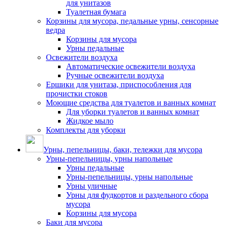
для унитазов
Туалетная бумага
Корзины для мусора, педальные урны, сенсорные
ведра
Корзины для мусора
Урны педальные
Освежители воздуха
Автоматические освежители воздуха
Ручные освежители воздуха
Ершики для унитаза, приспособления для
прочистки стоков
Моющие средства для туалетов и ванных комнат
Для уборки туалетов и ванных комнат
Жидкое мыло
Комплекты для уборки
Урны, пепельницы, баки, тележки для мусора
Урны-пепельницы, урны напольные
Урны педальные
Урны-пепельницы, урны напольные
Урны уличные
Урны для фудкортов и раздельного сбора
мусора
Корзины для мусора
Баки для мусора