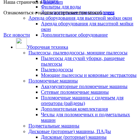
Шланги
Наша страничка в
Instagram
Фильтры для воды
Дополнительные приспособления
Ознакомиться с нашим ассортиментом можно
здесь
Аренда оборудования для высотной мойки окон
Аренда оборудования для высотной мойки
окон
Все новости
Дополнительное оборудование
Уборочная техника
Пылесосы, пылеводососы, моющие пылесосы
Пылесосы для сухой уборки, ранцевые
пылесосы
Пылеводососы
Моющие пылесосы и ковровые экстракторы
Поломоечные машины
Аккумуляторные поломоечные машины
Сетевые поломоечные машины
Поломоечные машины с сиденьем для
оператора (райдеры)
Дополнительная комплектация
Чехлы для поломоечных и подметальных
машин
Подметальные машины
Дисковые (роторные) машины, ПАДы
Дисковые (роторные) машины