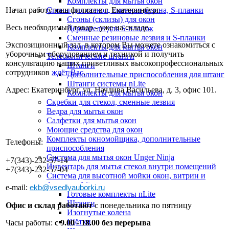
Комплекты для мытья окон
Начал работу наш филиал в г. Екатеринбург.
Сгоны для стекол, сменная резина, S-планки
Сгоны (склизы) для окон
Весь необходимый товар - уже на складе.
Держатели для S-планок
Сменные резиновые лезвия и S-планки
Экспозиционный зал, в котором Вы можете ознакомиться с
Комплекты для мытья окон
уборочным оборудованием и техникой и получить
Телескопические штанги
консультацию наших приветливых высокопрофессиональных
Штанги
сотрудников
ждёт Вас
.
Дополнительные приспособления для штанг
Штанги системы nLite
Адрес: Екатеринбург, ул. Начдива Васильева, д. 3, офис 101.
Комплекты для мытья окон
Скребки для стекол, сменные лезвия
Ведра для мытья окон
Салфетки для мытья окон
Моющие средства для окон
Комплекты окномойщика, дополнительные
Телефоны:
приспособления
Система для мытья окон Unger Ninja
+7(343)-232-57-14
Инвентарь для мытья стекол внутри помещений
+7(343)-232-57-04
Система для высотной мойки окон, витрин и
фасадов nLite
e-mail:
ekb@vsedlyauborki.ru
Готовые комплекты nLite
Штанги
Офис и склад работают
с понедельника по пятницу
Изогнутые колена
Щётки
Часы работы:
с 9.00 - 18.00 без перерыва