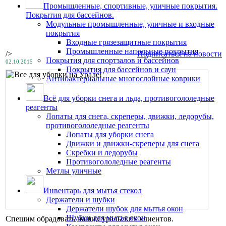
Промышленные, спортивные, уличные покрытия.
Покрытия для бассейнов.
Модульные промышленные, уличные и входные
покрытия
Входные грязезащитные покрытия
Промышленные напольные покрытия
/>
Подписаться на новости
Покрытия для спортзалов и бассейнов
02.10.2015
Покрытия для бассейнов и саун
Антибактериальные многослойные коврики
Всё для уборки снега и льда, противогололедные
реагенты
Лопаты для снега, скреперы, движки, ледорубы,
противогололедные реагенты
Лопаты для уборки снега
Движки и движки-скреперы для снега
Скребки и ледорубы
Противогололедные реагенты
Метлы уличные
Инвентарь для мытья стекол
Держатели и шубки
Держатели шубок для мытья окон
Шубки для мытья окон
Спешим обрадовать наших уральских клиентов.