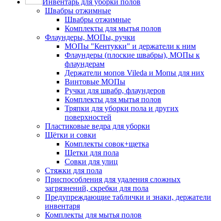
Инвентарь для уборки полов
Швабры отжимные
Швабры отжимные
Комплекты для мытья полов
Флаундеры, МОПы, ручки
МОПы "Кентукки" и держатели к ним
Флаундеры (плоские швабры), МОПы к
флаундерам
Держатели мопов Vileda и Мопы для них
Винтовые МОПы
Ручки для швабр, флаундеров
Комплекты для мытья полов
Тряпки для уборки пола и других
поверхностей
Пластиковые ведра для уборки
Щётки и совки
Комплекты совок+щетка
Щетки для пола
Совки для улиц
Стяжки для пола
Приспособления для удаления сложных
загрязнений, скребки для пола
Предупреждающие таблички и знаки, держатели
инвентаря
Комплекты для мытья полов