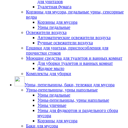
для унитазов
Туалетная бумага
Корзины для мусора, педальные урны, сенсорные
ведра
Корзины для мусора
Урны педальные
Освежители воздуха
Автоматические освежители воздуха
Ручные освежители воздуха
Ершики для унитаза, приспособления для
прочистки стоков
Моющие средства для туалетов и ванных комнат
Для уборки туалетов и ванных комнат
Жидкое мыло
Комплекты для уборки
Урны, пепельницы, баки, тележки для мусора
Урны-пепельницы, урны напольные
Урны педальные
Урны-пепельницы, урны напольные
Урны уличные
Урны для фудкортов и раздельного сбора
мусора
Корзины для мусора
Баки для мусора