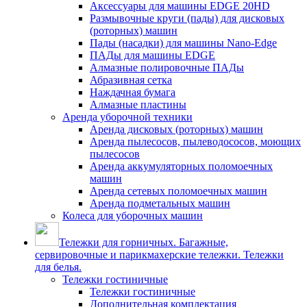
Аксессуары для машины EDGE 20HD
Размывочные круги (пады) для дисковых
(роторных) машин
Пады (насадки) для машины Nano-Edge
ПАДы для машины EDGE
Алмазные полировочные ПАДы
Абразивная сетка
Наждачная бумага
Алмазные пластины
Аренда уборочной техники
Аренда дисковых (роторных) машин
Аренда пылесосов, пылеводососов, моющих
пылесосов
Аренда аккумуляторных поломоечных
машин
Аренда сетевых поломоечных машин
Аренда подметальных машин
Колеса для уборочных машин
Тележки для горничных. Багажные,
сервировочные и парикмахерские тележки. Тележки
для белья.
Тележки гостиничные
Тележки гостиничные
Дополнительная комплектация