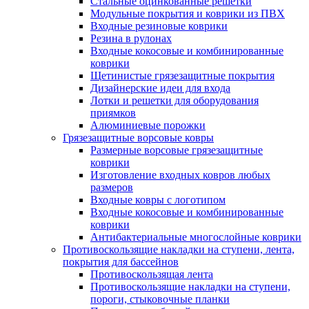
Стальные оцинкованные решетки
Модульные покрытия и коврики из ПВХ
Входные резиновые коврики
Резина в рулонах
Входные кокосовые и комбинированные
коврики
Щетинистые грязезащитные покрытия
Дизайнерские идеи для входа
Лотки и решетки для оборудования
приямков
Алюминиевые порожки
Грязезащитные ворсовые ковры
Размерные ворсовые грязезащитные
коврики
Изготовление входных ковров любых
размеров
Входные ковры с логотипом
Входные кокосовые и комбинированные
коврики
Антибактериальные многослойные коврики
Противоскользящие накладки на ступени, лента,
покрытия для бассейнов
Противоскользящая лента
Противоскользящие накладки на ступени,
пороги, стыковочные планки