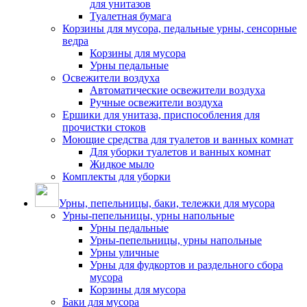
для унитазов
Туалетная бумага
Корзины для мусора, педальные урны, сенсорные
ведра
Корзины для мусора
Урны педальные
Освежители воздуха
Автоматические освежители воздуха
Ручные освежители воздуха
Ершики для унитаза, приспособления для
прочистки стоков
Моющие средства для туалетов и ванных комнат
Для уборки туалетов и ванных комнат
Жидкое мыло
Комплекты для уборки
Урны, пепельницы, баки, тележки для мусора
Урны-пепельницы, урны напольные
Урны педальные
Урны-пепельницы, урны напольные
Урны уличные
Урны для фудкортов и раздельного сбора
мусора
Корзины для мусора
Баки для мусора