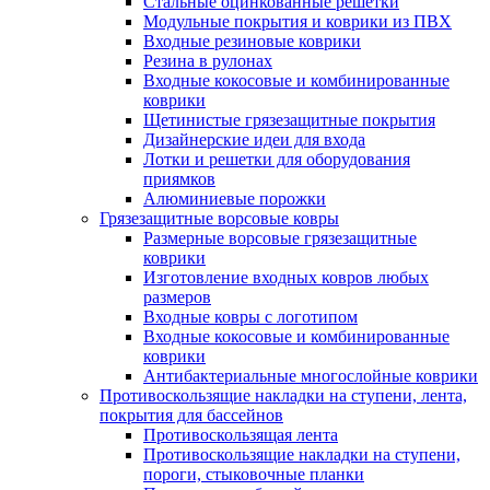
Стальные оцинкованные решетки
Модульные покрытия и коврики из ПВХ
Входные резиновые коврики
Резина в рулонах
Входные кокосовые и комбинированные
коврики
Щетинистые грязезащитные покрытия
Дизайнерские идеи для входа
Лотки и решетки для оборудования
приямков
Алюминиевые порожки
Грязезащитные ворсовые ковры
Размерные ворсовые грязезащитные
коврики
Изготовление входных ковров любых
размеров
Входные ковры с логотипом
Входные кокосовые и комбинированные
коврики
Антибактериальные многослойные коврики
Противоскользящие накладки на ступени, лента,
покрытия для бассейнов
Противоскользящая лента
Противоскользящие накладки на ступени,
пороги, стыковочные планки