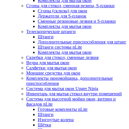
Комплекты для мытья окон
Сгоны для стекол, сменная резина, S-планки
Сгоны (склизы) для окон
Держатели для S-планок
Сменные резиновые лезвия и S-планки
Комплекты для мытья окон
Телескопические штанги
Штанги
Дополнительные приспособления для штанг
Штанги системы nLite
Комплекты для мытья окон
Скребки для стекол, сменные лезвия
Ведра для мытья окон
Салфетки для мытья окон
Моющие средства для окон
Комплекты окномойщика, дополнительные
приспособления
Система для мытья окон Unger Ninja
Инвентарь для мытья стекол внутри помещений
Система для высотной мойки окон, витрин и
фасадов nLite
Готовые комплекты nLite
Штанги
Изогнутые колена
Щётки