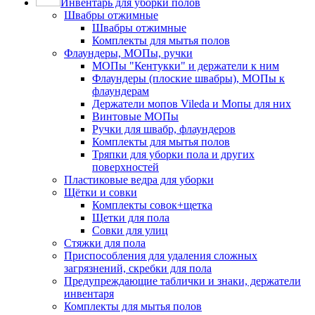
Инвентарь для уборки полов
Швабры отжимные
Швабры отжимные
Комплекты для мытья полов
Флаундеры, МОПы, ручки
МОПы "Кентукки" и держатели к ним
Флаундеры (плоские швабры), МОПы к
флаундерам
Держатели мопов Vileda и Мопы для них
Винтовые МОПы
Ручки для швабр, флаундеров
Комплекты для мытья полов
Тряпки для уборки пола и других
поверхностей
Пластиковые ведра для уборки
Щётки и совки
Комплекты совок+щетка
Щетки для пола
Совки для улиц
Стяжки для пола
Приспособления для удаления сложных
загрязнений, скребки для пола
Предупреждающие таблички и знаки, держатели
инвентаря
Комплекты для мытья полов