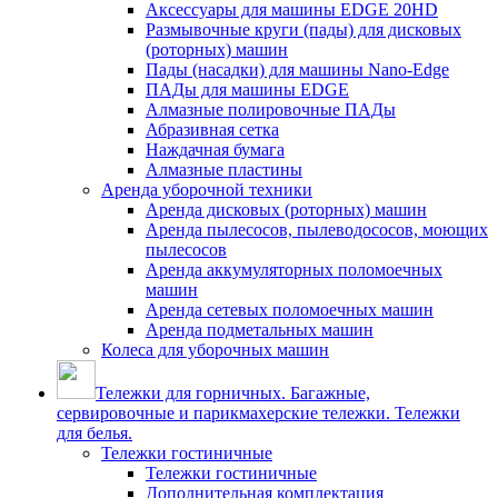
Аксессуары для машины EDGE 20HD
Размывочные круги (пады) для дисковых
(роторных) машин
Пады (насадки) для машины Nano-Edge
ПАДы для машины EDGE
Алмазные полировочные ПАДы
Абразивная сетка
Наждачная бумага
Алмазные пластины
Аренда уборочной техники
Аренда дисковых (роторных) машин
Аренда пылесосов, пылеводососов, моющих
пылесосов
Аренда аккумуляторных поломоечных
машин
Аренда сетевых поломоечных машин
Аренда подметальных машин
Колеса для уборочных машин
Тележки для горничных. Багажные,
сервировочные и парикмахерские тележки. Тележки
для белья.
Тележки гостиничные
Тележки гостиничные
Дополнительная комплектация