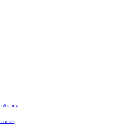
собления
в nLite