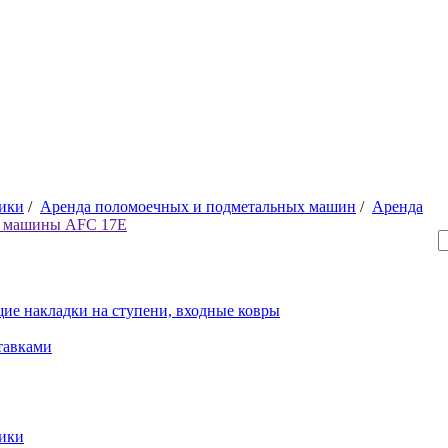
ники
/
Аренда поломоечных и подметальных машин
/
Аренда
й машины AFC 17E
ие накладки на ступени, входные ковры
тавками
рики