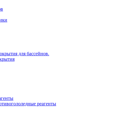
ов
рики
крытия для бассейнов.
крытия
агенты
ротивогололедные реагенты