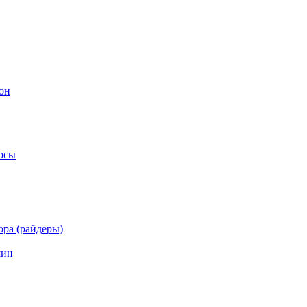
он
осы
ра (райдеры)
шин