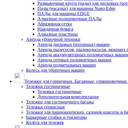
Размывочные круги (пады) для дисковых (ро
Пады (насадки) для машины Nano-Edge
ПАДы для машины EDGE
Алмазные полировочные ПАДы
Абразивная сетка
Наждачная бумага
Алмазные пластины
Аренда уборочной техники
Аренда дисковых (роторных) машин
Аренда пылесосов, пылеводососов, моющих 
Аренда аккумуляторных поломоечных маши
Аренда сетевых поломоечных машин
Аренда подметальных машин
Колеса для уборочных машин
Тележки для горничных. Багажные, сервировочные и
Тележки гостиничные
Тележки гостиничные
Дополнительная комплектация
Тележки для гостиничного багажа
Тележки сервисные
Тележки для парикмахерских, салонов красоты и 
Барьерные стойки и тонзаторы
Колёса для тележек