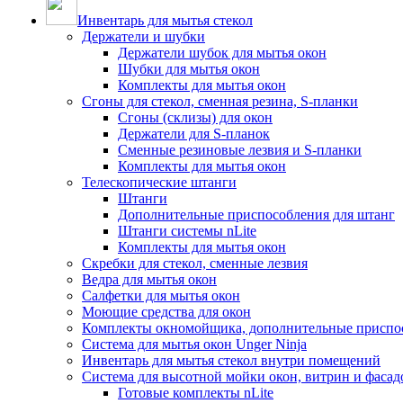
Инвентарь для мытья стекол
Держатели и шубки
Держатели шубок для мытья окон
Шубки для мытья окон
Комплекты для мытья окон
Сгоны для стекол, сменная резина, S-планки
Сгоны (склизы) для окон
Держатели для S-планок
Сменные резиновые лезвия и S-планки
Комплекты для мытья окон
Телескопические штанги
Штанги
Дополнительные приспособления для штанг
Штанги системы nLite
Комплекты для мытья окон
Скребки для стекол, сменные лезвия
Ведра для мытья окон
Салфетки для мытья окон
Моющие средства для окон
Комплекты окномойщика, дополнительные приспо
Система для мытья окон Unger Ninja
Инвентарь для мытья стекол внутри помещений
Система для высотной мойки окон, витрин и фасадо
Готовые комплекты nLite