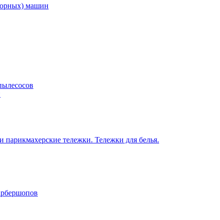
торных) машин
пылесосов
н
 парикмахерские тележки. Тележки для белья.
барбершопов