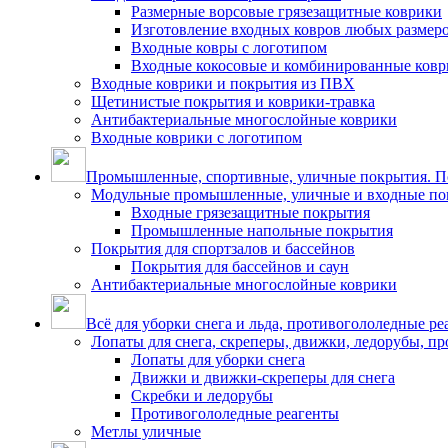
Размерные ворсовые грязезащитные коврики
Изготовление входных ковров любых размер
Входные ковры с логотипом
Входные кокосовые и комбинированные ков
Входные коврики и покрытия из ПВХ
Щетинистые покрытия и коврики-травка
Антибактериальные многослойные коврики
Входные коврики с логотипом
Промышленные, спортивные, уличные покрытия. По
Модульные промышленные, уличные и входные по
Входные грязезащитные покрытия
Промышленные напольные покрытия
Покрытия для спортзалов и бассейнов
Покрытия для бассейнов и саун
Антибактериальные многослойные коврики
Всё для уборки снега и льда, противогололедные ре
Лопаты для снега, скреперы, движки, ледорубы, п
Лопаты для уборки снега
Движки и движки-скреперы для снега
Скребки и ледорубы
Противогололедные реагенты
Метлы уличные