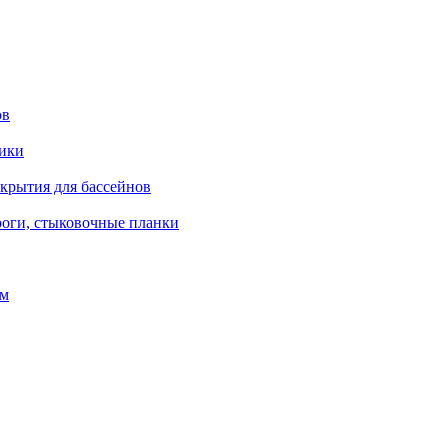
ов
рики
окрытия для бассейнов
роги, стыковочные планки
ом