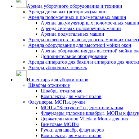
Аренда уборочного оборудования и техники
Аренда дисковых (роторных) машин
Аренда поломоечных и подметальных машин
Аренда аккумуляторных поломоечных маши
Аренда сетевых поломоечных машин
Аренда подметальных машин
Аренда пылесосов, пылеводососов, моющих пылес
Аренда оборудования для высотной мойки окон
Аренда оборудования для высотной мойки ок
Дополнительное оборудование
Аренда аппаратов для бахил и аппаратов для чистк
Аренда уборочных тележек
Инвентарь для уборки полов
Швабры отжимные
Швабры отжимные
Комплекты для мытья полов
Флаундеры, МОПы, ручки
МОПы "Кентукки" и держатели к ним
Флаундеры (плоские швабры), МОПы к флау
Держатели мопов Vileda и Мопы для них
Винтовые МОПы
Ручки для швабр, флаундеров
Комплекты для мытья полов