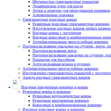
Щетинистые грязезащитные покрытия
Дизайнерские идеи для входа
Лотки и решетки для оборудования приямков
Алюминиевые порожки
Грязезащитные ворсовые ковры
Размерные ворсовые грязезащитные коврики
Изготовление входных ковров любых размер
Входные ковры с логотипом
Входные кокосовые и комбинированные ков
Антибактериальные многослойные коврики
Противоскользящие накладки на ступени, лента, п
Противоскользящая лента
Противоскользящие накладки на ступени, по
Покрытия для бассейнов
Антискользящая резина в рулонах
Антибактериальные многослойные коврики
Изготовление грязезащитных покрытий с логотип
Аренда входных грязезащитных ковров
Входные придверные коврики и ковры
Резиновые ковры и коврики
Резиновые крупноячеистые ковры
Резиновые шипованные коврики
Кокосовые и комбинированные коврики
Входные ворсовые ковры и коврики