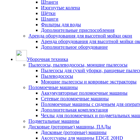
Штанги
Изогнутые колена
Щётки
Шланги
Фильтры для воды
Дополнительные приспособления
Аренда оборудования для высотной мойки окон
Аренда оборудования для высотной мойки ок
Дополнительное оборудование
Уборочная техника
Пылесосы, пылеводососы, моющие пылесосы
Пылесосы для сухой уборки, ранцевые пылес
Пылеводососы
Моющие пылесосы и ковровые экстракторы
Поломоечные машины
Аккумуляторные поломоечные машины
Сетевые поломоечные машины
Поломоечные машины с сиденьем для операто
Дополнительная комплектация
Чехлы для поломоечных и подметальных ма
Подметальные машины
Дисковые (роторные) машины, ПАДы
Дисковые (роторные) машины
Аксессуары для машины EDGE 20HD