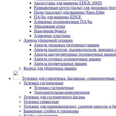
Аксессуары для машины EDGE 20HD
Размывочные круги (пады) для дисковых (ро
Пады (насадки) для машины Nano-Edge
ПАДы для машины EDGE
Алмазные полировочные ПАДы
Абразивная сетка
Наждачная бумага
Алмазные пластины
Аренда уборочной техники
Аренда дисковых (роторных) машин
Аренда пылесосов, пылеводососов, моющих 
Аренда аккумуляторных поломоечных маши
Аренда сетевых поломоечных машин
Аренда подметальных машин
Колеса для уборочных машин
Тележки для горничных. Багажные, сервировочные и
Тележки гостиничные
Тележки гостиничные
Дополнительная комплектация
Тележки для гостиничного багажа
Тележки сервисные
Тележки для парикмахерских, салонов красоты и 
Барьерные стойки и тонзаторы
Колёса для тележек