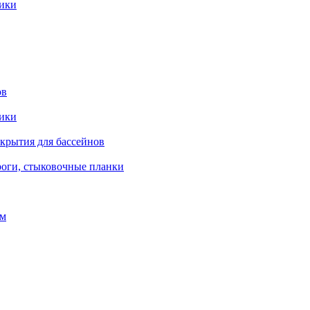
рики
ов
рики
окрытия для бассейнов
роги, стыковочные планки
ом