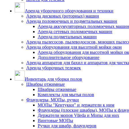
Аренда уборочного оборудования и техники
Аренда дисковых (роторных) машин
Аренда поломоечных и подметальных машин
Аренда аккумуляторных поломоечных маши
Аренда сетевых поломоечных машин
Аренда подметальных машин
Аренда пылесосов, пылеводососов, моющих пылес
Аренда оборудования для высотной мойки окон
Аренда оборудования для высотной мойки ок
Дополнительное оборудование
Аренда аппаратов для бахил и аппаратов для чистк
Аренда уборочных тележек
Инвентарь для уборки полов
Швабры отжимные
Швабры отжимные
Комплекты для мытья полов
Флаундеры, МОПы, ручки
МОПы "Кентукки" и держатели к ним
Флаундеры (плоские швабры), МОПы к флау
Держатели мопов Vileda и Мопы для них
Винтовые МОПы
Ручки для швабр, флаундеров