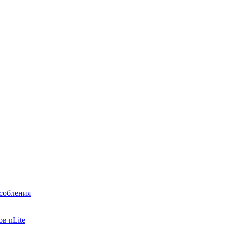
собления
в nLite