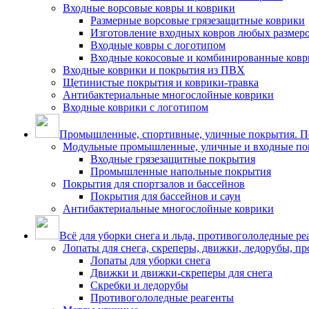
Входные ворсовые ковры и коврики
Размерные ворсовые грязезащитные коврики
Изготовление входных ковров любых размер
Входные ковры с логотипом
Входные кокосовые и комбинированные ков
Входные коврики и покрытия из ПВХ
Щетинистые покрытия и коврики-травка
Антибактериальные многослойные коврики
Входные коврики с логотипом
Промышленные, спортивные, уличные покрытия. По
Модульные промышленные, уличные и входные по
Входные грязезащитные покрытия
Промышленные напольные покрытия
Покрытия для спортзалов и бассейнов
Покрытия для бассейнов и саун
Антибактериальные многослойные коврики
Всё для уборки снега и льда, противогололедные ре
Лопаты для снега, скреперы, движки, ледорубы, п
Лопаты для уборки снега
Движки и движки-скреперы для снега
Скребки и ледорубы
Противогололедные реагенты