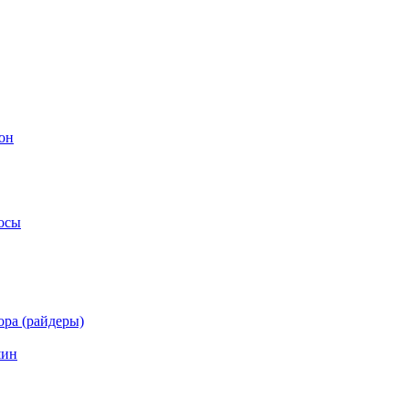
он
осы
ра (райдеры)
шин