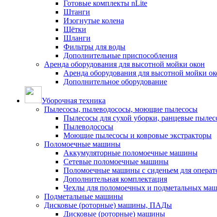
Готовые комплекты nLite
Штанги
Изогнутые колена
Щётки
Шланги
Фильтры для воды
Дополнительные приспособления
Аренда оборудования для высотной мойки окон
Аренда оборудования для высотной мойки ок
Дополнительное оборудование
Уборочная техника
Пылесосы, пылеводососы, моющие пылесосы
Пылесосы для сухой уборки, ранцевые пылес
Пылеводососы
Моющие пылесосы и ковровые экстракторы
Поломоечные машины
Аккумуляторные поломоечные машины
Сетевые поломоечные машины
Поломоечные машины с сиденьем для операто
Дополнительная комплектация
Чехлы для поломоечных и подметальных ма
Подметальные машины
Дисковые (роторные) машины, ПАДы
Дисковые (роторные) машины