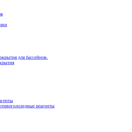
ов
рики
крытия для бассейнов.
крытия
агенты
ротивогололедные реагенты