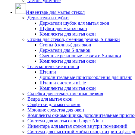
Метлы уличные
Инвентарь для мытья стекол
Держатели и шубки
Держатели шубок для мытья окон
Шубки для мытья окон
Комплекты для мытья окон
Сгоны для стекол, сменная резина, S-планки
Сгоны (склизы) для окон
Держатели для S-планок
Сменные резиновые лезвия и S-планки
Комплекты для мытья окон
Телескопические штанги
Штанги
Дополнительные приспособления для штанг
Штанги системы nLite
Комплекты для мытья окон
Скребки для стекол, сменные лезвия
Ведра для мытья окон
Салфетки для мытья окон
Моющие средства для окон
Комплекты окномойщика, дополнительные приспо
Система для мытья окон Unger Ninja
Инвентарь для мытья стекол внутри помещений
Система для высотной мойки окон, витрин и фасадо