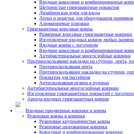
Входные кокосовые и комбинированные ков
Щетинистые грязезащитные покрытия
Дизайнерские идеи для входа
Лотки и решетки для оборудования приямков
Алюминиевые порожки
Грязезащитные ворсовые ковры
Размерные ворсовые грязезащитные коврики
Изготовление входных ковров любых размер
Входные ковры с логотипом
Входные кокосовые и комбинированные ков
Антибактериальные многослойные коврики
Противоскользящие накладки на ступени, лента, п
Противоскользящая лента
Противоскользящие накладки на ступени, по
Покрытия для бассейнов
Антискользящая резина в рулонах
Антибактериальные многослойные коврики
Изготовление грязезащитных покрытий с логотип
Аренда входных грязезащитных ковров
Входные придверные коврики и ковры
Резиновые ковры и коврики
Резиновые крупноячеистые ковры
Резиновые шипованные коврики
Кокосовые и комбинированные коврики