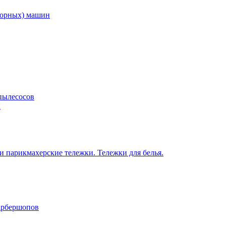
торных) машин
пылесосов
н
 парикмахерские тележки. Тележки для белья.
барбершопов