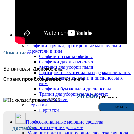
Баки для мусора
Баки для мусора
Тележки для дворников
Тележки с мешками
Колёса для тележек
Салфетки, тряпки, протирочные материалы,
перчатки
Салфетки, тряпки, протирочные материалы и
держатели к ним
Описание
Салфетки из микрофибры
Салфетки для мытья стекол
Метёлки для уборки пыли
Бензиновая газонокосилка.
Протирочные материалы и держатели к ним
Медицинские простыни и диспенсеры к
Страна происхождения:
Германия
ним
Салфетки бумажные и диспенсеры
26 000
Тряпки для уборки пола и других
руб
за шт.
поверхностей
Артикул: MS20
Перчатки
Перчатки
Профессиональные моющие средства
Моющие средства для окон
Доставка
Моющие и дезинфицирующие средства для пола