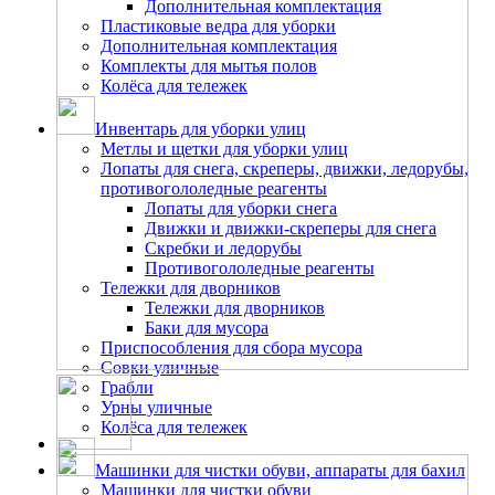
Дополнительная комплектация
Пластиковые ведра для уборки
Дополнительная комплектация
Комплекты для мытья полов
Колёса для тележек
Инвентарь для уборки улиц
Метлы и щетки для уборки улиц
Лопаты для снега, скреперы, движки, ледорубы,
противогололедные реагенты
Лопаты для уборки снега
Движки и движки-скреперы для снега
Скребки и ледорубы
Противогололедные реагенты
Тележки для дворников
Тележки для дворников
Баки для мусора
Приспособления для сбора мусора
Совки уличные
Грабли
Урны уличные
Колёса для тележек
Машинки для чистки обуви, аппараты для бахил
Машинки для чистки обуви