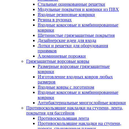
Стальные оцинкованные решетки
Модульные покрытия и коврики из ПВХ
Входные резиновые коврики
Резина в рулонах
Входные кокосовые и комбинированные
коврики
Щетинистые грязезащитные покрытия
Дизайнерские идеи для входа
Лотки и решетки для оборудования
приямков
Алюминиевые порожки
Грязезащитные ворсовые ковры
Размерные ворсовые грязезащитные
коврики
Изготовление входных ковров любых
размеров
Входные ковры с логотипом
Входные кокосовые и комбинированные
коврики
Антибактериальные многослойные коврики
Противоскользящие накладки на ступени, лента,
покрытия для бассейнов
Противоскользящая лента
Противоскользящие накладки на ступени,
пороги, стыковочные планки