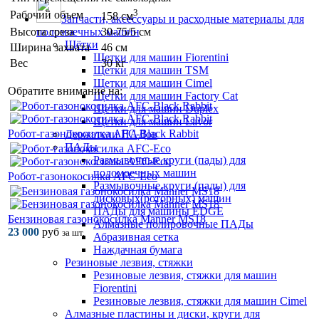
3
Рабочий объем
158 см
Запчасти, аксессуары и расходные материалы для
поломоечных машин
Высота среза
30-75/5 см
Щётки
Ширина захвата
46 см
Щетки для машин Fiorentini
Вес
30 кг
Щетки для машин TSM
Щетки для машин Cimel
Обратите внимание на:
Щетки для машин Factory Cat
Щетки для машин Duplex
Щетки для машин Lavor
Робот-газонокосилка AFC-Black Rabbit
Держатели ПАДов
ПАДы
Размывочные круги (пады) для
поломоечных машин
Робот-газонокосилка AFC-Eco
Размывочные круги (пады) для
дисковых(роторных) машин
ПАДы для машины EDGE
Бензиновая газонокосилка Manner MS18
Алмазные полировочные ПАДы
23 000
руб
за шт.
Абразивная сетка
Наждачная бумага
Резиновые лезвия, стяжки
Резиновые лезвия, стяжки для машин
Fiorentini
Резиновые лезвия, стяжки для машин Cimel
Алмазные пластины и диски, круги для