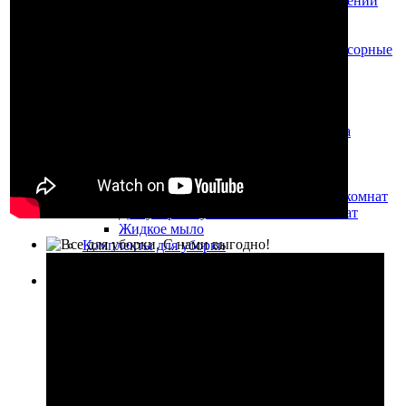
Диспенсеры туалетной бумаги и сидений
для унитазов
Туалетная бумага
Корзины для мусора, педальные урны, сенсорные
ведра
Корзины для мусора
Урны педальные
Освежители воздуха
Автоматические освежители воздуха
Ручные освежители воздуха
Ершики для унитаза, приспособления для
прочистки стоков
Моющие средства для туалетов и ванных комнат
Для уборки туалетов и ванных комнат
Жидкое мыло
Комплекты для уборки
Урны, пепельницы, баки, тележки для мусора
Урны-пепельницы, урны напольные
Урны педальные
Урны-пепельницы, урны напольные
Урны уличные
Урны для фудкортов и раздельного сбора
мусора
Корзины для мусора