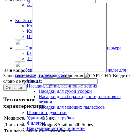
Антисептики и средства защиты
Антисептики
Перчатки
Колёса и колёсные опоры
Колёса для уборочных машин
Колёса для тележек
Пневматические колеса
Элементы офисного и гостиничного интерьера
Барьерные стойки и тензаторы
Тележки для гостиничного багажа
Запчасти, аксессуары и расходные материалы для
Ваш вопрос
*
:
пылесосов, пылеводососов
Защита от автоматического заполнения
Введите
Мешки для пылесосов
слово с картинки
*
:
Насадки, щётки, резиновые лезвия
Насадки для сухой уборки
Насадки для сбора жидкости, резиновые
Технические
лезвия
характеристики
Насадки для моющих пылесосов
Шланги и рукоятки
Удлинительные трубки
Мощность
6,5 л.с.
Фильтры
Двигатель
Briggs&Stratton 500 Series
Вакуумные моторы и помпы
Тип перемещения
не самоходная