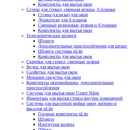
Комплекты для мытья окон
Сгоны для стекол, сменная резина, S-планки
Сгоны (склизы) для окон
Держатели для S-планок
Сменные резиновые лезвия и S-планки
Комплекты для мытья окон
Телескопические штанги
Штанги
Дополнительные приспособления для штанг
Штанги системы nLite
Комплекты для мытья окон
Скребки для стекол, сменные лезвия
Ведра для мытья окон
Салфетки для мытья окон
Моющие средства для окон
Комплекты окномойщика, дополнительные
приспособления
Система для мытья окон Unger Ninja
Инвентарь для мытья стекол внутри помещений
Система для высотной мойки окон, витрин и
фасадов nLite
Готовые комплекты nLite
Штанги
Изогнутые колена
Щётки