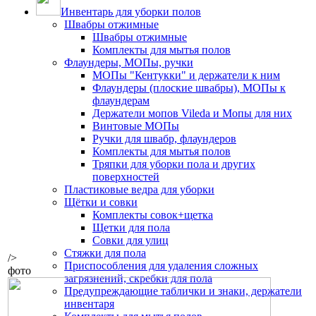
Инвентарь для уборки полов
Швабры отжимные
Швабры отжимные
Комплекты для мытья полов
Флаундеры, МОПы, ручки
МОПы "Кентукки" и держатели к ним
Флаундеры (плоские швабры), МОПы к
флаундерам
Держатели мопов Vileda и Мопы для них
Винтовые МОПы
Ручки для швабр, флаундеров
Комплекты для мытья полов
Тряпки для уборки пола и других
поверхностей
Пластиковые ведра для уборки
Щётки и совки
Комплекты совок+щетка
Щетки для пола
Совки для улиц
Стяжки для пола
/>
Приспособления для удаления сложных
фото
загрязнений, скребки для пола
Предупреждающие таблички и знаки, держатели
инвентаря