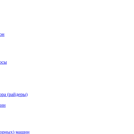
он
осы
ра (райдеры)
шин
торных) машин