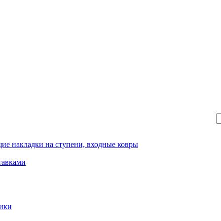
ие накладки на ступени, входные ковры
тавками
рики