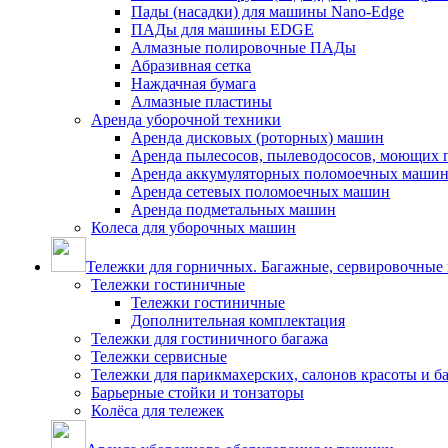
Пады (насадки) для машины Nano-Edge
ПАДы для машины EDGE
Алмазные полировочные ПАДы
Абразивная сетка
Наждачная бумага
Алмазные пластины
Аренда уборочной техники
Аренда дисковых (роторных) машин
Аренда пылесосов, пылеводососов, моющих 
Аренда аккумуляторных поломоечных маши
Аренда сетевых поломоечных машин
Аренда подметальных машин
Колеса для уборочных машин
Тележки для горничных. Багажные, сервировочные и
Тележки гостиничные
Тележки гостиничные
Дополнительная комплектация
Тележки для гостиничного багажа
Тележки сервисные
Тележки для парикмахерских, салонов красоты и 
Барьерные стойки и тонзаторы
Колёса для тележек