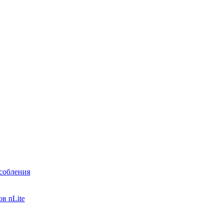
собления
в nLite