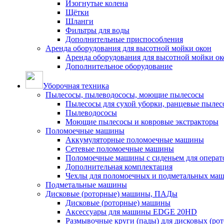
Изогнутые колена
Щётки
Шланги
Фильтры для воды
Дополнительные приспособления
Аренда оборудования для высотной мойки окон
Аренда оборудования для высотной мойки ок
Дополнительное оборудование
Уборочная техника
Пылесосы, пылеводососы, моющие пылесосы
Пылесосы для сухой уборки, ранцевые пылес
Пылеводососы
Моющие пылесосы и ковровые экстракторы
Поломоечные машины
Аккумуляторные поломоечные машины
Сетевые поломоечные машины
Поломоечные машины с сиденьем для операто
Дополнительная комплектация
Чехлы для поломоечных и подметальных ма
Подметальные машины
Дисковые (роторные) машины, ПАДы
Дисковые (роторные) машины
Аксессуары для машины EDGE 20HD
Размывочные круги (пады) для дисковых (ро