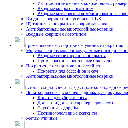
Изготовление входных ковров любых размер
Входные ковры с логотипом
Входные кокосовые и комбинированные ков
Входные коврики и покрытия из ПВХ
Щетинистые покрытия и коврики-травка
Антибактериальные многослойные коврики
Входные коврики с логотипом
Промышленные, спортивные, уличные покрытия. По
Модульные промышленные, уличные и входные по
Входные грязезащитные покрытия
Промышленные напольные покрытия
Покрытия для спортзалов и бассейнов
Покрытия для бассейнов и саун
Антибактериальные многослойные коврики
Всё для уборки снега и льда, противогололедные ре
Лопаты для снега, скреперы, движки, ледорубы, п
Лопаты для уборки снега
Движки и движки-скреперы для снега
Скребки и ледорубы
Противогололедные реагенты
Метлы уличные