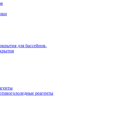
ов
рики
крытия для бассейнов.
крытия
агенты
ротивогололедные реагенты