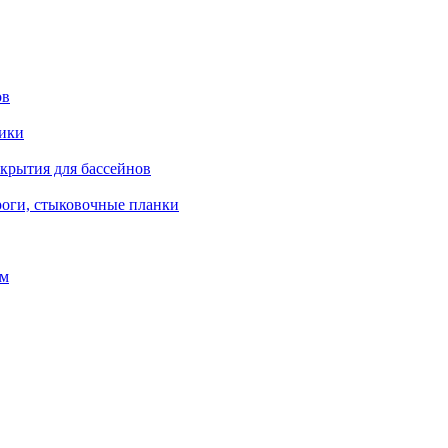
ов
рики
окрытия для бассейнов
роги, стыковочные планки
ом