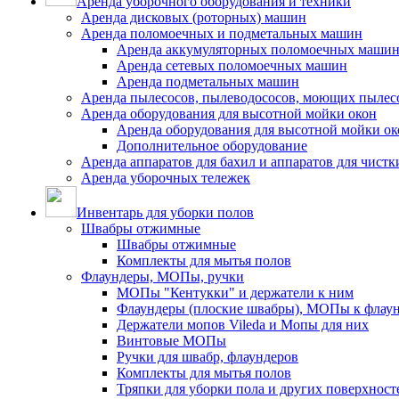
Аренда уборочного оборудования и техники
Аренда дисковых (роторных) машин
Аренда поломоечных и подметальных машин
Аренда аккумуляторных поломоечных маши
Аренда сетевых поломоечных машин
Аренда подметальных машин
Аренда пылесосов, пылеводососов, моющих пылес
Аренда оборудования для высотной мойки окон
Аренда оборудования для высотной мойки ок
Дополнительное оборудование
Аренда аппаратов для бахил и аппаратов для чистк
Аренда уборочных тележек
Инвентарь для уборки полов
Швабры отжимные
Швабры отжимные
Комплекты для мытья полов
Флаундеры, МОПы, ручки
МОПы "Кентукки" и держатели к ним
Флаундеры (плоские швабры), МОПы к флау
Держатели мопов Vileda и Мопы для них
Винтовые МОПы
Ручки для швабр, флаундеров
Комплекты для мытья полов
Тряпки для уборки пола и других поверхност