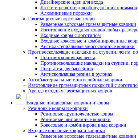
Дизайнерские идеи для входа
Лотки и решетки для оборудования приямков
Алюминиевые порожки
Грязезащитные ворсовые ковры
Размерные ворсовые грязезащитные коврики
Изготовление входных ковров любых размер
Входные ковры с логотипом
Входные кокосовые и комбинированные ков
Антибактериальные многослойные коврики
Противоскользящие накладки на ступени, лента, п
Противоскользящая лента
Противоскользящие накладки на ступени, по
Покрытия для бассейнов
Антискользящая резина в рулонах
Антибактериальные многослойные коврики
Изготовление грязезащитных покрытий с логотип
Аренда входных грязезащитных ковров
Входные придверные коврики и ковры
Резиновые ковры и коврики
Резиновые крупноячеистые ковры
Резиновые шипованные коврики
Кокосовые и комбинированные коврики
Входные ворсовые ковры и коврики
Размерные ворсовые грязезащитные коврики