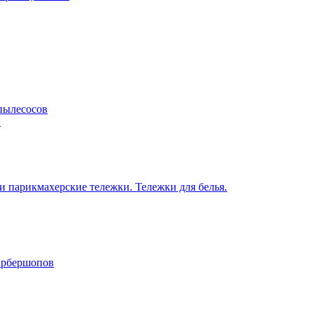
пылесосов
н
 парикмахерские тележки. Тележки для белья.
барбершопов