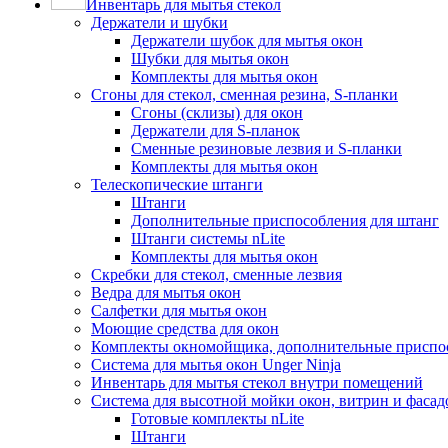
Инвентарь для мытья стекол
Держатели и шубки
Держатели шубок для мытья окон
Шубки для мытья окон
Комплекты для мытья окон
Сгоны для стекол, сменная резина, S-планки
Сгоны (склизы) для окон
Держатели для S-планок
Сменные резиновые лезвия и S-планки
Комплекты для мытья окон
Телескопические штанги
Штанги
Дополнительные приспособления для штанг
Штанги системы nLite
Комплекты для мытья окон
Скребки для стекол, сменные лезвия
Ведра для мытья окон
Салфетки для мытья окон
Моющие средства для окон
Комплекты окномойщика, дополнительные приспо
Система для мытья окон Unger Ninja
Инвентарь для мытья стекол внутри помещений
Система для высотной мойки окон, витрин и фасадо
Готовые комплекты nLite
Штанги